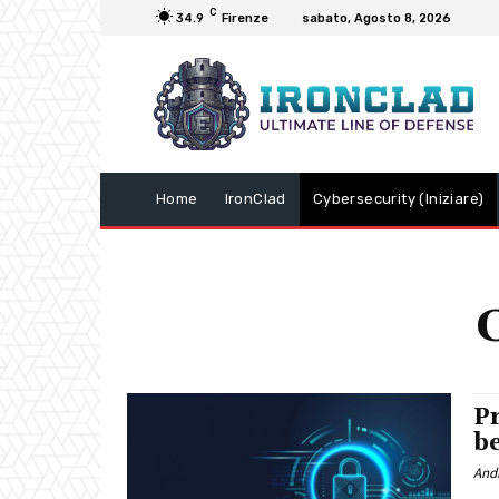
C
34.9
Firenze
sabato, Agosto 8, 2026
Home
IronClad
Cybersecurity (Iniziare)
C
Pr
b
And