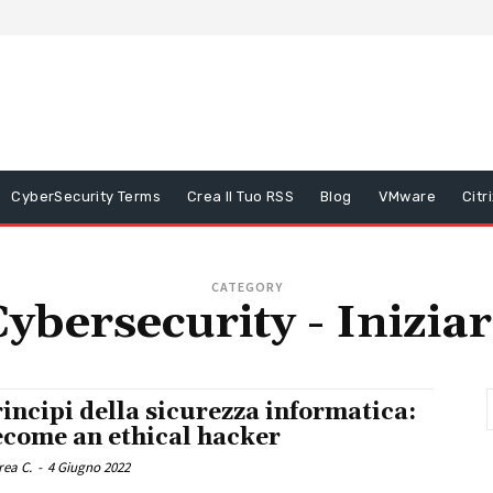
CyberSecurity Terms
Crea Il Tuo RSS
Blog
VMware
Citr
CATEGORY
ybersecurity - Inizia
incipi della sicurezza informatica:
ecome an ethical hacker
rea C.
-
4 Giugno 2022