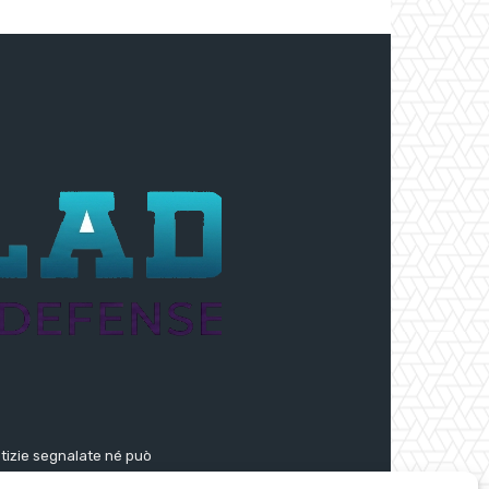
notizie segnalate né può
segnalate dall’aggregatore