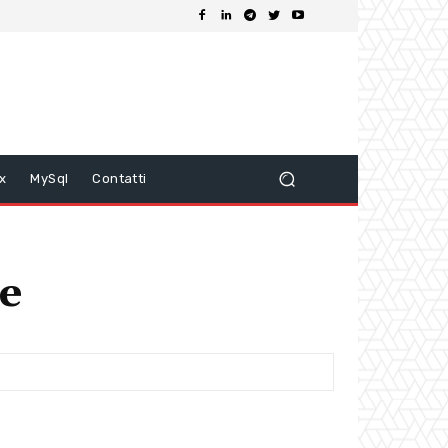
ix
MySql
Contatti
re