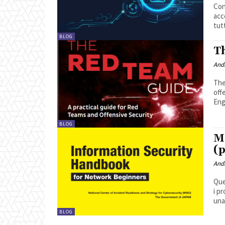
Con
acce
tut
BLOG
T
And
The
off
Eng
BLOG
M
(p
And
Que
i pr
una 
BLOG