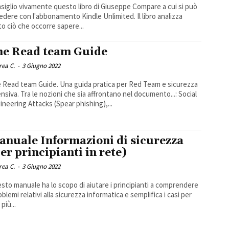
siglio vivamente questo libro di Giuseppe Compare a cui si può
dere con l'abbonamento Kindle Unlimited. Il libro analizza
to ciò che occorre sapere...
he Read team Guide
rea C.
-
3 Giugno 2022
 Read team Guide. Una guida pratica per Red Team e sicurezza
ensiva. Tra le nozioni che sia affrontano nel documento...: Social
ineering Attacks (Spear phishing),...
anuale Informazioni di sicurezza
er principianti in rete)
rea C.
-
3 Giugno 2022
sto manuale ha lo scopo di aiutare i principianti a comprendere
oblemi relativi alla sicurezza informatica e semplifica i casi per
più...