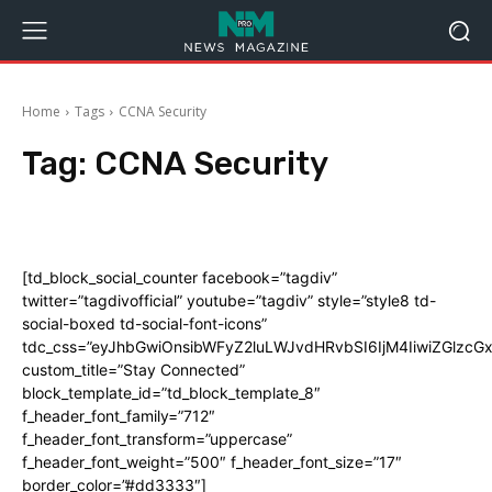
Home
Tags
CCNA Security
Tag:
CCNA Security
[td_block_social_counter facebook=”tagdiv”
twitter=”tagdivofficial” youtube=”tagdiv” style=”style8 td-
social-boxed td-social-font-icons”
tdc_css=”eyJhbGwiOnsibWFyZ2luLWJvdHRvbSI6IjM4IiwiZGlz
custom_title=”Stay Connected”
block_template_id=”td_block_template_8″
f_header_font_family=”712″
f_header_font_transform=”uppercase”
f_header_font_weight=”500″ f_header_font_size=”17″
border_color=”#dd3333″]