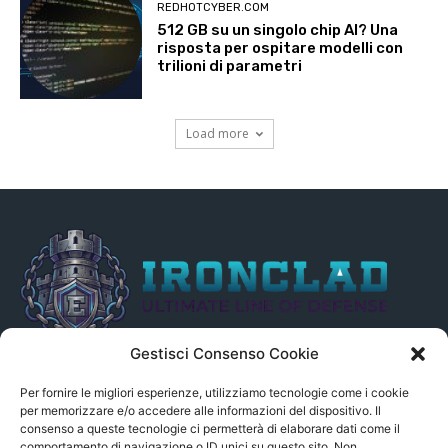
REDHOTCYBER.COM
512 GB su un singolo chip AI? Una
risposta per ospitare modelli con
trilioni di parametri
Load more
Gestisci Consenso Cookie
Il presente sito non è collegato in alcun modo, direttamente o
indirettamente, alle Fonti delle notizie segnalate né può essere
Per fornire le migliori esperienze, utilizziamo tecnologie come i cookie
ritenuto responsabile ad alcun titolo dei loro contenuti. Si precisa
per memorizzare e/o accedere alle informazioni del dispositivo. Il
consenso a queste tecnologie ci permetterà di elaborare dati come il
altresì che le notizie segnalate dall’aggregatore NON sono da
comportamento di navigazione o ID unici su questo sito. Non