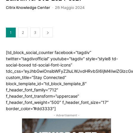
Citrix Knowledge Center
-
28 Maggio 2024
1
2
3
[td_block_social_counter facebook=”tagdiv”
twitter=”tagdivofficial” youtube=”tagdiv” style=”style8 td-
social-boxed td-social-font-icons”
tdc_css=”eyJhbGwiOnsibWFyZ2luLWJvdHRvbSI6IjM4IiwiZGlz
custom_title=”Stay Connected”
block_template_id=”td_block_template_8″
f_header_font_family=”712″
f_header_font_transform=”uppercase”
f_header_font_weight=”500″ f_header_font_size=”17″
border_color=”#dd3333″]
- Advertisement -