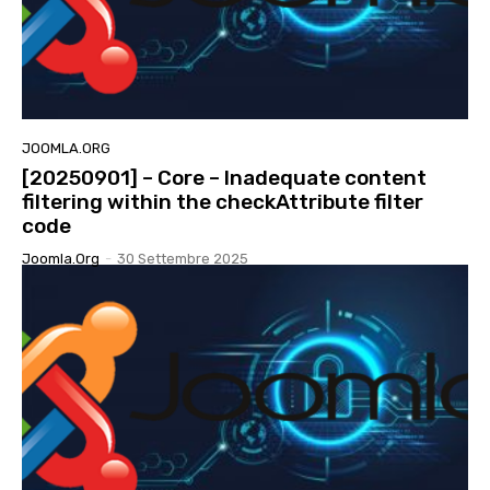
JOOMLA.ORG
[20250901] – Core – Inadequate content
filtering within the checkAttribute filter
code
Joomla.org
-
30 Settembre 2025