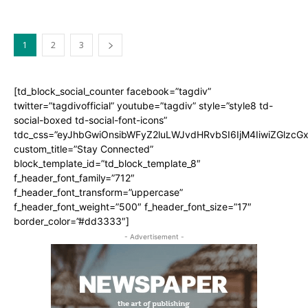
1
2
3
[td_block_social_counter facebook=”tagdiv”
twitter=”tagdivofficial” youtube=”tagdiv” style=”style8 td-
social-boxed td-social-font-icons”
tdc_css=”eyJhbGwiOnsibWFyZ2luLWJvdHRvbSI6IjM4IiwiZGlz
custom_title=”Stay Connected”
block_template_id=”td_block_template_8″
f_header_font_family=”712″
f_header_font_transform=”uppercase”
f_header_font_weight=”500″ f_header_font_size=”17″
border_color=”#dd3333″]
- Advertisement -