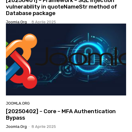
[20250401] – Framework – SQL injection
vulnerability in quoteNameStr method of
Database package
Joomla.org
-
8 Aprile 2025
JOOMLA.ORG
[20250402] – Core – MFA Authentication
Bypass
Joomla.org
-
8 Aprile 2025