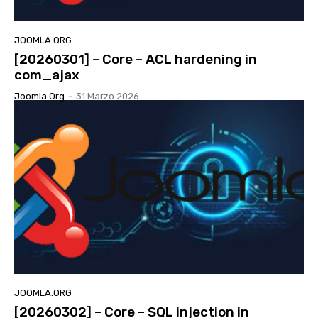
JOOMLA.ORG
[20260301] – Core – ACL hardening in
com_ajax
Joomla.org
-
31 Marzo 2026
JOOMLA.ORG
[20260302] – Core – SQL injection in