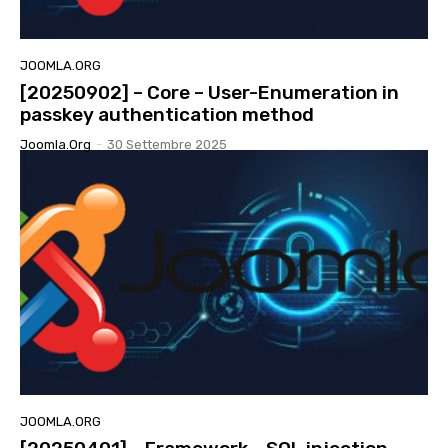
JOOMLA.ORG
[20250902] – Core – User-Enumeration in
passkey authentication method
Joomla.org
-
30 Settembre 2025
JOOMLA.ORG