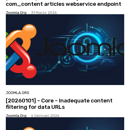
com_content articles webservice endpoint
Joomla.org
-
31 Marzo 2026
JOOMLA.ORG
[20260101] – Core – Inadequate content
filtering for data URLs
Joomla.org
-
6 Gennaio 2026