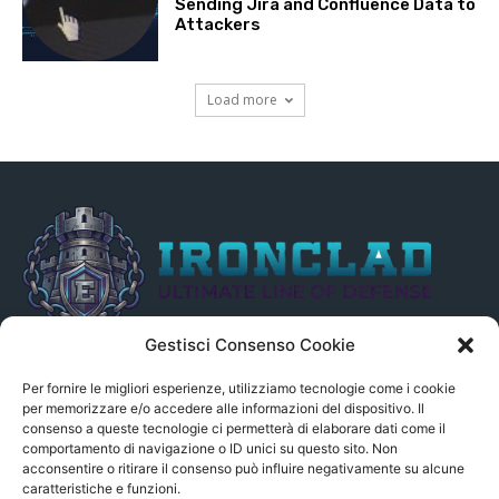
Sending Jira and Confluence Data to
Attackers
Load more
Gestisci Consenso Cookie
Il presente sito non è collegato in alcun modo, direttamente o
indirettamente, alle Fonti delle notizie segnalate né può essere
Per fornire le migliori esperienze, utilizziamo tecnologie come i cookie
ritenuto responsabile ad alcun titolo dei loro contenuti. Si precisa
per memorizzare e/o accedere alle informazioni del dispositivo. Il
consenso a queste tecnologie ci permetterà di elaborare dati come il
altresì che le notizie segnalate dall’aggregatore NON sono da
comportamento di navigazione o ID unici su questo sito. Non
intendersi in alcun modo di proprietà del sito GenSys.it, ad
acconsentire o ritirare il consenso può influire negativamente su alcune
eccezione degli articoli e dei documenti pubblicati nel blog.
caratteristiche e funzioni.