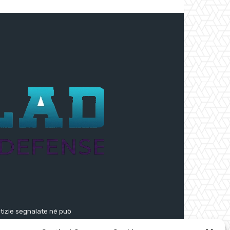
notizie segnalate né può
segnalate dall’aggregatore