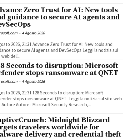
vance Zero Trust for AI: New tools
d guidance to secure AI agents and
evSecOps
rosoft.com
-
4 Agosto 2026
026, 21:31 Advance Zero Trust for AI: New tools and
nce to secure AI agents and DevSecOps Leggi la notizia sul
 web dell'...
8 Seconds to disruption: Microsoft
efender stops ransomware at QNET
rosoft.com
-
4 Agosto 2026
026, 21:31 128 Seconds to disruption: Microsoft
der stops ransomware at QNET Leggi la notizia sul sito web
l' Autore Autore : Microsoft Security Research,...
aptiveCrunch: Midnight Blizzard
rgets travelers worldwide for
lware delivery and credential theft