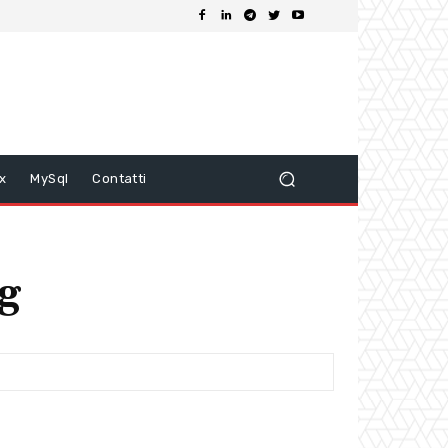
ix
MySql
Contatti
g