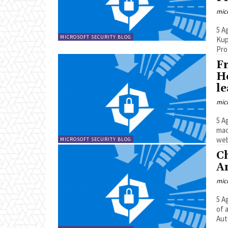
mic
5 Agosto 
MICROSOFT SECURITY BLOG
Kup
Fr
H
le
mic
5 Agosto 2
macOS
web
MICROSOFT SECURITY BLOG
C
A
mic
5 Agosto 20
of a sel
Aut