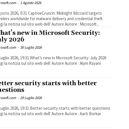
rosoft.com
-
1 Agosto 2026
26, 0:31 CaptiveCrunch: Midnight Blizzard targets
velers worldwide for malware delivery and credential theft
gi la notizia sul sito web dell' Autore Autore : Microsoft...
​​What’s new in Microsoft Security:
uly 2026
rosoft.com
-
30 Luglio 2026
26, 19:31 ​​​​What’s new in Microsoft Security: July 2026
gi la notizia sul sito web dell' Autore Autore : Alym Rayani
Better security starts with better
uestions
rosoft.com
-
29 Luglio 2026
26, 19:31 ​​Better security starts with better questions
gi la notizia sul sito web dell' Autore Autore : Aarti Borkar