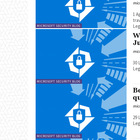
mic
1 Agosto 20
tra
Leg
MICROSOFT SECURITY BLOG
​​
J
mic
30 Luglio 20
Leg
MICROSOFT SECURITY BLOG
​​
q
mic
29 Luglio 20
Leg
MICROSOFT SECURITY BLOG