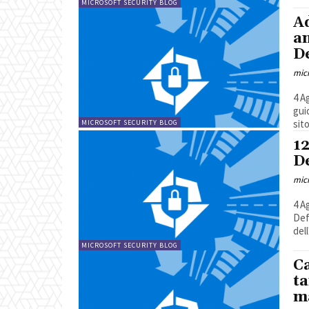
MICROSOFT SECURITY BLOG
Ad
an
D
mic
4 Agosto 2
guida
sito
MICROSOFT SECURITY BLOG
12
D
mic
4 Agosto 2
Defen
del
MICROSOFT SECURITY BLOG
C
ta
ma