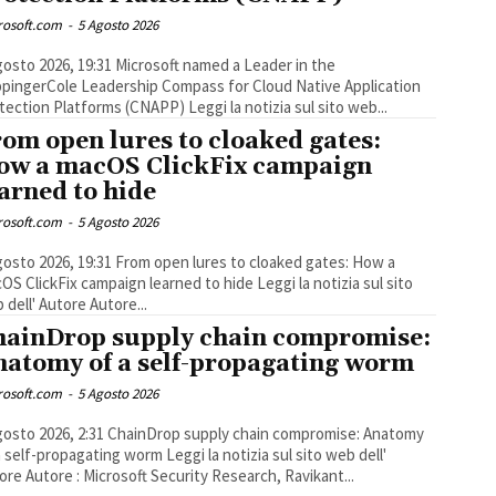
rosoft.com
-
5 Agosto 2026
2026, 19:31 ​​Microsoft named a Leader in the
pingerCole Leadership Compass for Cloud Native Application
Protection Platforms (CNAPP) Leggi la notizia sul sito web...
om open lures to cloaked gates:
ow a macOS ClickFix campaign
arned to hide
rosoft.com
-
5 Agosto 2026
026, 19:31 From open lures to cloaked gates: How a
 ClickFix campaign learned to hide Leggi la notizia sul sito
 dell' Autore Autore...
hainDrop supply chain compromise:
natomy of a self-propagating worm
rosoft.com
-
5 Agosto 2026
26, 2:31 ChainDrop supply chain compromise: Anatomy
f-propagating worm Leggi la notizia sul sito web dell'
ore Autore : Microsoft Security Research, Ravikant...