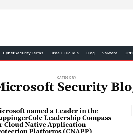
CyberSecurity Terms
Crea Il Tuo RSS
Blog
VMware
Citr
CATEGORY
Microsoft Security Blo
Microsoft named a Leader in the
uppingerCole Leadership Compass
r Cloud Native Application
rotection Platforms (CNAPP)