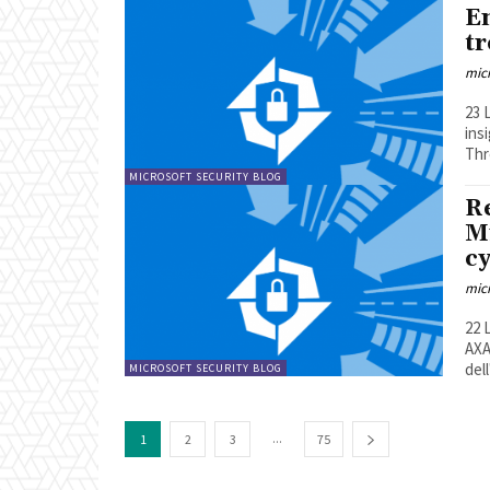
E
tr
mic
23 Luglio 2
insights Leggi la notizia sul 
Thr
MICROSOFT SECURITY BLOG
Re
M
cy
mic
22 Luglio 2
AXA XL
del
MICROSOFT SECURITY BLOG
...
1
2
3
75