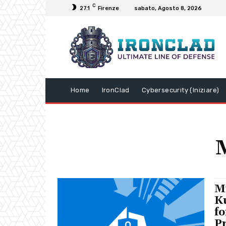
C
27.1
Firenze
sabato, Agosto 8, 2026
Home
IronClad
Cybersecurity (Iniziare)
​​
K
fo
P