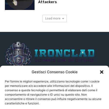
Attackers
Load more
Gestisci Consenso Cookie
Il presente sito non è collegato in alcun modo, direttamente o
indirettamente, alle Fonti delle notizie segnalate né può essere
Per fornire le migliori esperienze, utilizziamo tecnologie come i cookie
ritenuto responsabile ad alcun titolo dei loro contenuti. Si precisa
per memorizzare e/o accedere alle informazioni del dispositivo. Il
consenso a queste tecnologie ci permetterà di elaborare dati come il
altresì che le notizie segnalate dall’aggregatore NON sono da
comportamento di navigazione o ID unici su questo sito. Non
intendersi in alcun modo di proprietà del sito GenSys.it, ad
acconsentire o ritirare il consenso può influire negativamente su alcune
eccezione degli articoli e dei documenti pubblicati nel blog.
caratteristiche e funzioni.