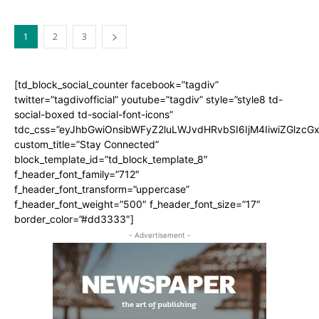
1
2
3
[td_block_social_counter facebook=”tagdiv”
twitter=”tagdivofficial” youtube=”tagdiv” style=”style8 td-
social-boxed td-social-font-icons”
tdc_css=”eyJhbGwiOnsibWFyZ2luLWJvdHRvbSI6IjM4IiwiZGlz
custom_title=”Stay Connected”
block_template_id=”td_block_template_8″
f_header_font_family=”712″
f_header_font_transform=”uppercase”
f_header_font_weight=”500″ f_header_font_size=”17″
border_color=”#dd3333″]
- Advertisement -