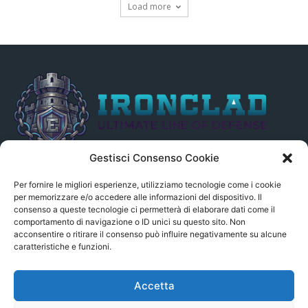
Load more
Gestisci Consenso Cookie
Il presente sito non è collegato in alcun modo, direttamente o
indirettamente, alle Fonti delle notizie segnalate né può essere
Per fornire le migliori esperienze, utilizziamo tecnologie come i cookie
ritenuto responsabile ad alcun titolo dei loro contenuti. Si precisa
per memorizzare e/o accedere alle informazioni del dispositivo. Il
consenso a queste tecnologie ci permetterà di elaborare dati come il
altresì che le notizie segnalate dall’aggregatore NON sono da
comportamento di navigazione o ID unici su questo sito. Non
intendersi in alcun modo di proprietà del sito GenSys.it, ad
acconsentire o ritirare il consenso può influire negativamente su alcune
eccezione degli articoli e dei documenti pubblicati nel blog.
caratteristiche e funzioni.
Contact us:
andrea.c@serverbay.it
Accetta