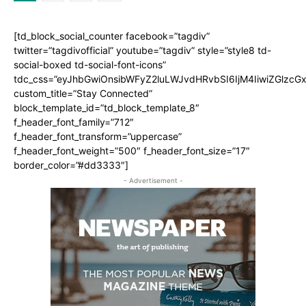
[td_block_social_counter facebook=”tagdiv”
twitter=”tagdivofficial” youtube=”tagdiv” style=”style8 td-
social-boxed td-social-font-icons”
tdc_css=”eyJhbGwiOnsibWFyZ2luLWJvdHRvbSI6IjM4IiwiZGlz
custom_title=”Stay Connected”
block_template_id=”td_block_template_8″
f_header_font_family=”712″
f_header_font_transform=”uppercase”
f_header_font_weight=”500″ f_header_font_size=”17″
border_color=”#dd3333″]
- Advertisement -