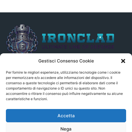
Gestisci Consenso Cookie
Il presente sito non è collegato in alcun modo, direttamente o
indirettamente, alle Fonti delle notizie segnalate né può essere
Per fornire le migliori esperienze, utilizziamo tecnologie come i cookie
ritenuto responsabile ad alcun titolo dei loro contenuti. Si precisa
per memorizzare e/o accedere alle informazioni del dispositivo. Il
consenso a queste tecnologie ci permetterà di elaborare dati come il
altresì che le notizie segnalate dall’aggregatore NON sono da
comportamento di navigazione o ID unici su questo sito. Non
intendersi in alcun modo di proprietà del sito GenSys.it, ad
acconsentire o ritirare il consenso può influire negativamente su alcune
eccezione degli articoli e dei documenti pubblicati nel blog.
caratteristiche e funzioni.
Contact us:
andrea.c@serverbay.it
Accetta
Nega