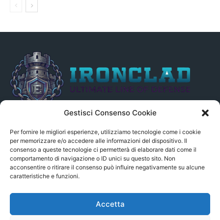
Gestisci Consenso Cookie
Il presente sito non è collegato in alcun modo, direttamente o
indirettamente, alle Fonti delle notizie segnalate né può essere
Per fornire le migliori esperienze, utilizziamo tecnologie come i cookie
ritenuto responsabile ad alcun titolo dei loro contenuti. Si precisa
per memorizzare e/o accedere alle informazioni del dispositivo. Il
consenso a queste tecnologie ci permetterà di elaborare dati come il
altresì che le notizie segnalate dall’aggregatore NON sono da
comportamento di navigazione o ID unici su questo sito. Non
intendersi in alcun modo di proprietà del sito GenSys.it, ad
acconsentire o ritirare il consenso può influire negativamente su alcune
eccezione degli articoli e dei documenti pubblicati nel blog.
caratteristiche e funzioni.
Contact us:
andrea.c@serverbay.it
Accetta