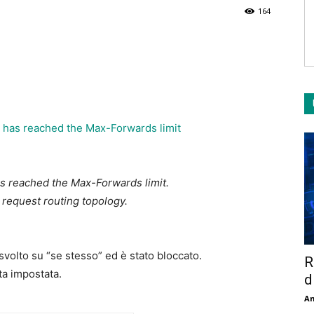
164
s reached the Max-Forwards limit.
 request routing topology.
svolto su “se stesso” ed è stato bloccato.
R
ta impostata.
d
An