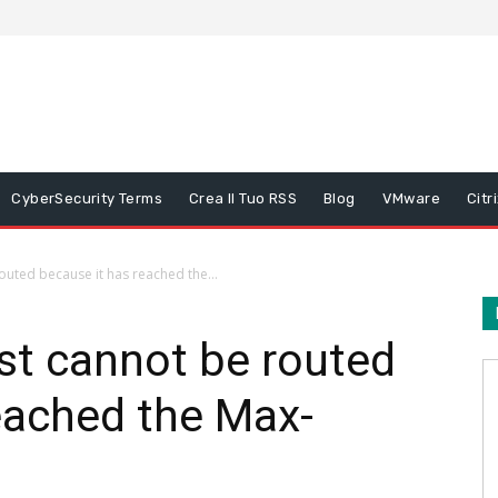
CyberSecurity Terms
Crea Il Tuo RSS
Blog
VMware
Citr
outed because it has reached the...
st cannot be routed
eached the Max-