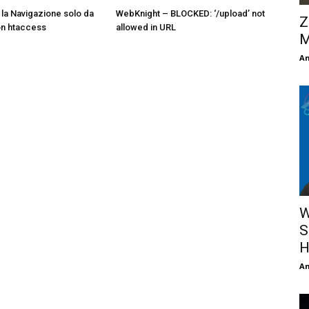
la Navigazione solo da
WebKnight – BLOCKED: ‘/upload’ not
Z
con htaccess
allowed in URL
M
An
W
S
H
An