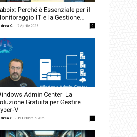
abbix: Perché è Essenziale per il
onitoraggio IT e la Gestione...
drea C.
-
7 Aprile 2025
0
indows Admin Center: La
oluzione Gratuita per Gestire
yper-V
drea C.
-
19 Febbraio 2025
0