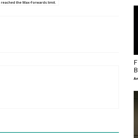
 reached the Max-Forwards limit.
F
B
An