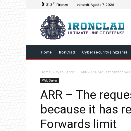
C
31.3
Firenze
venerdì, Agosto 7, 2026
Home
IronClad
Cybersecurity (Iniziare)
Home
Web Server
ARR – The request cannot be r
Web Server
ARR – The reque
because it has r
Forwards limit