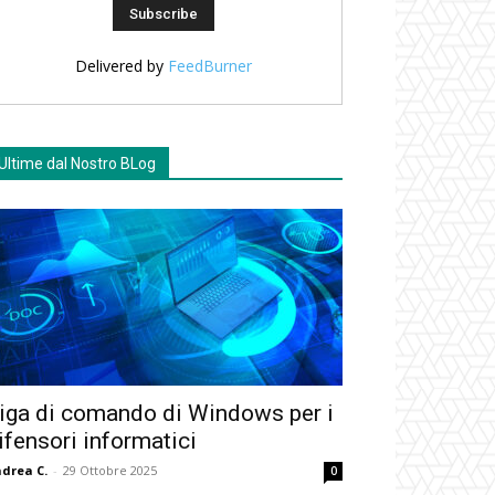
Delivered by
FeedBurner
Ultime dal Nostro BLog
iga di comando di Windows per i
ifensori informatici
drea C.
-
29 Ottobre 2025
0