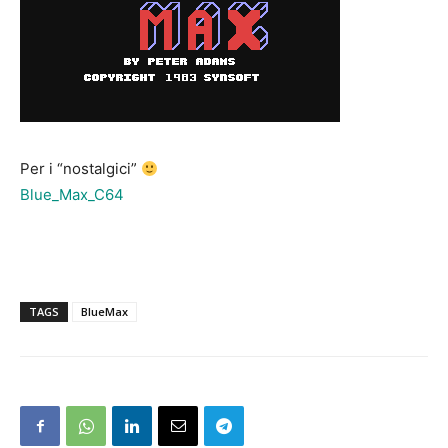
Per i “nostalgici”
Blue_Max_C64
TAGS
BlueMax