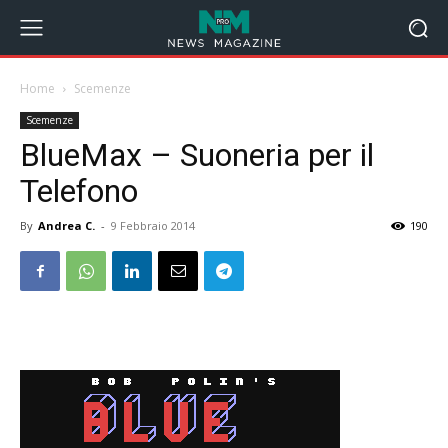
Home
Scemenze
Scemenze
BlueMax – Suoneria per il
Telefono
By
Andrea C.
-
9 Febbraio 2014
190