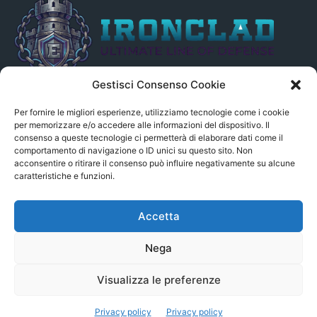
Gestisci Consenso Cookie
Il presente sito non è collegato in alcun modo, direttamente o
indirettamente, alle Fonti delle notizie segnalate né può essere
Per fornire le migliori esperienze, utilizziamo tecnologie come i cookie
ritenuto responsabile ad alcun titolo dei loro contenuti. Si precisa
per memorizzare e/o accedere alle informazioni del dispositivo. Il
consenso a queste tecnologie ci permetterà di elaborare dati come il
altresì che le notizie segnalate dall’aggregatore NON sono da
comportamento di navigazione o ID unici su questo sito. Non
intendersi in alcun modo di proprietà del sito GenSys.it, ad
acconsentire o ritirare il consenso può influire negativamente su alcune
eccezione degli articoli e dei documenti pubblicati nel blog.
caratteristiche e funzioni.
Contact us:
andrea.c@serverbay.it
Accetta
Nega
Visualizza le preferenze
© Copyright 2022 - Serverbay.it - Eteon.it
Privacy policy
Privacy policy
Aggregatore News
Privacy policy
Contatti