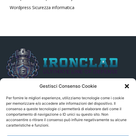
Wordpress Sicurezza informatica
Gestisci Consenso Cookie
Il presente sito non è collegato in alcun modo, direttamente o
indirettamente, alle Fonti delle notizie segnalate né può essere
Per fornire le migliori esperienze, utilizziamo tecnologie come i cookie
ritenuto responsabile ad alcun titolo dei loro contenuti. Si precisa
per memorizzare e/o accedere alle informazioni del dispositivo. Il
consenso a queste tecnologie ci permetterà di elaborare dati come il
altresì che le notizie segnalate dall’aggregatore NON sono da
comportamento di navigazione o ID unici su questo sito. Non
intendersi in alcun modo di proprietà del sito GenSys.it, ad
acconsentire o ritirare il consenso può influire negativamente su alcune
eccezione degli articoli e dei documenti pubblicati nel blog.
caratteristiche e funzioni.
Contact us:
andrea.c@serverbay.it