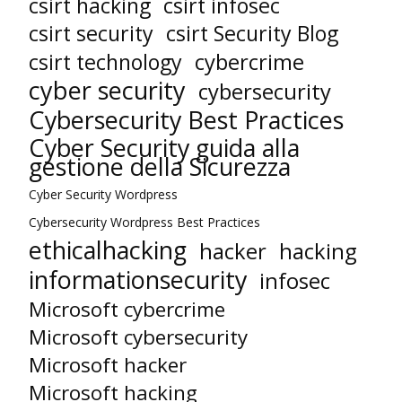
csirt hacking
csirt infosec
csirt security
csirt Security Blog
cybercrime
csirt technology
cyber security
cybersecurity
Cybersecurity Best Practices
Cyber Security guida alla
gestione della Sicurezza
Cyber Security Wordpress
Cybersecurity Wordpress Best Practices
ethicalhacking
hacker
hacking
informationsecurity
infosec
Microsoft cybercrime
Microsoft cybersecurity
Microsoft hacker
Microsoft hacking