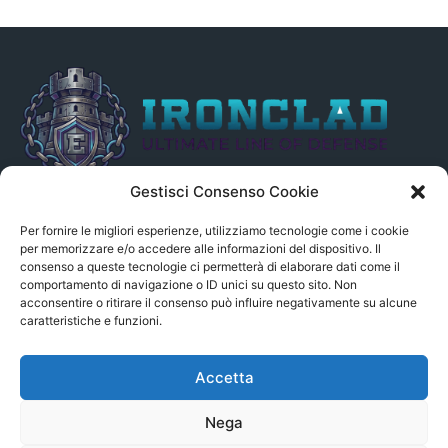
Gestisci Consenso Cookie
Il presente sito non è collegato in alcun modo, direttamente o
indirettamente, alle Fonti delle notizie segnalate né può essere
Per fornire le migliori esperienze, utilizziamo tecnologie come i cookie
ritenuto responsabile ad alcun titolo dei loro contenuti. Si precisa
per memorizzare e/o accedere alle informazioni del dispositivo. Il
consenso a queste tecnologie ci permetterà di elaborare dati come il
altresì che le notizie segnalate dall’aggregatore NON sono da
comportamento di navigazione o ID unici su questo sito. Non
intendersi in alcun modo di proprietà del sito GenSys.it, ad
acconsentire o ritirare il consenso può influire negativamente su alcune
eccezione degli articoli e dei documenti pubblicati nel blog.
caratteristiche e funzioni.
Contact us:
andrea.c@serverbay.it
Accetta
Nega