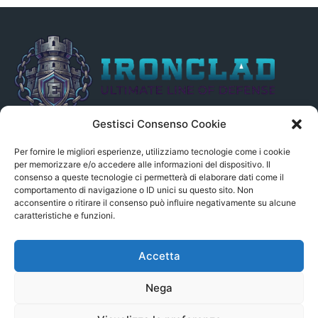
Gestisci Consenso Cookie
Il presente sito non è collegato in alcun modo, direttamente o
indirettamente, alle Fonti delle notizie segnalate né può essere
Per fornire le migliori esperienze, utilizziamo tecnologie come i cookie
ritenuto responsabile ad alcun titolo dei loro contenuti. Si precisa
per memorizzare e/o accedere alle informazioni del dispositivo. Il
consenso a queste tecnologie ci permetterà di elaborare dati come il
altresì che le notizie segnalate dall’aggregatore NON sono da
comportamento di navigazione o ID unici su questo sito. Non
intendersi in alcun modo di proprietà del sito GenSys.it, ad
acconsentire o ritirare il consenso può influire negativamente su alcune
eccezione degli articoli e dei documenti pubblicati nel blog.
caratteristiche e funzioni.
Contact us:
andrea.c@serverbay.it
Accetta
Nega