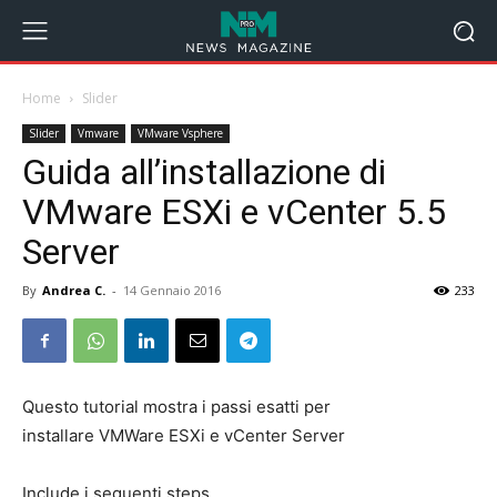
Home
Slider
Slider
Vmware
VMware Vsphere
Guida all’installazione di
VMware ESXi e vCenter 5.5
Server
By
Andrea C.
-
14 Gennaio 2016
233
Questo tutorial mostra i passi esatti per
installare VMWare ESXi e vCenter Server
Include i seguenti steps