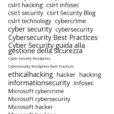
csirt hacking
csirt infosec
csirt security
csirt Security Blog
cybercrime
csirt technology
cyber security
cybersecurity
Cybersecurity Best Practices
Cyber Security guida alla
gestione della Sicurezza
Cyber Security Wordpress
Cybersecurity Wordpress Best Practices
ethicalhacking
hacker
hacking
informationsecurity
infosec
Microsoft cybercrime
Microsoft cybersecurity
Microsoft hacker