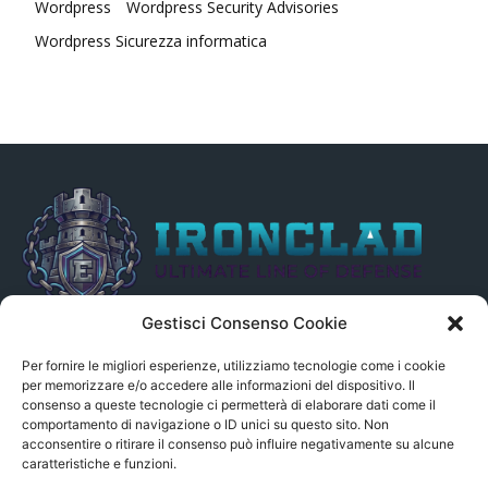
Wordpress
Wordpress Security Advisories
Wordpress Sicurezza informatica
Gestisci Consenso Cookie
Il presente sito non è collegato in alcun modo, direttamente o
indirettamente, alle Fonti delle notizie segnalate né può essere
Per fornire le migliori esperienze, utilizziamo tecnologie come i cookie
ritenuto responsabile ad alcun titolo dei loro contenuti. Si precisa
per memorizzare e/o accedere alle informazioni del dispositivo. Il
consenso a queste tecnologie ci permetterà di elaborare dati come il
altresì che le notizie segnalate dall’aggregatore NON sono da
comportamento di navigazione o ID unici su questo sito. Non
intendersi in alcun modo di proprietà del sito GenSys.it, ad
acconsentire o ritirare il consenso può influire negativamente su alcune
eccezione degli articoli e dei documenti pubblicati nel blog.
caratteristiche e funzioni.