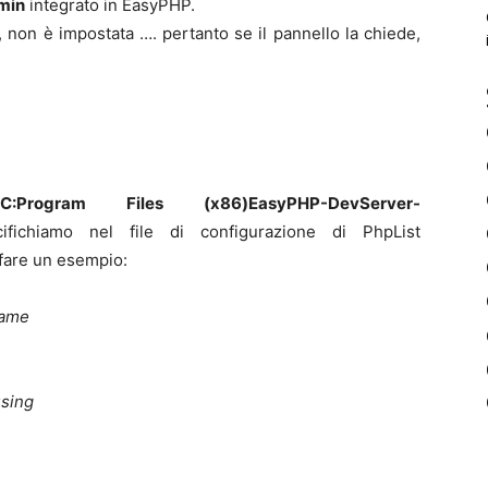
min
integrato in EasyPHP.
non è impostata …. pertanto se il pannello la chiede,
:
C:Program Files (x86)EasyPHP-DevServer-
ichiamo nel file di configurazione di PhpList
 fare un esempio:
name
using