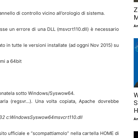
Z
nello di controllo vicino all’orologio di sistema.
M
An
se un errore di una DLL (msvcrt110.dll) è necessario
 in tutte le versioni installate (ad oggni Nov 2015) su
mi a 64bit
zionatela sotto Windows/Syswow64.
W
arla (regsvr…). Una volta copiata, Apache dovrebbe
S
H
32 c:WindowsSyswow64msvcrt110.dll
An
o ufficiale e “scompattiamolo” nella cartella HOME di