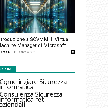
ntroduzione a SCVMM: Il Virtual
achine Manager di Microsoft
drea C.
-
14 Febbraio 2025
0
Nel SIto…
Come inziare Sicurezza
informatica
Consulenza Sicurezza
informatica reti
aziendali