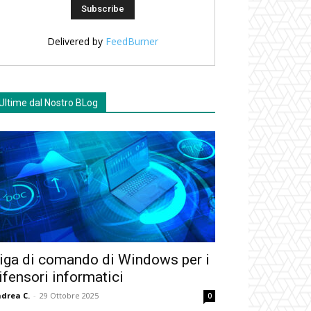
Delivered by
FeedBurner
Ultime dal Nostro BLog
iga di comando di Windows per i
ifensori informatici
drea C.
-
29 Ottobre 2025
0