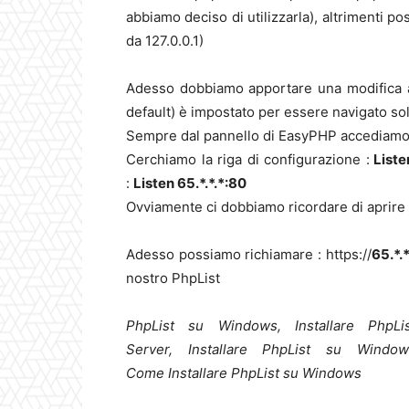
abbiamo deciso di utilizzarla), altrimenti p
da 127.0.0.1)
Adesso dobbiamo apportare una modifica al
default) è impostato per essere navigato solo
Sempre dal pannello di EasyPHP accediam
Cerchiamo la riga di configurazione :
Liste
:
Listen 65.*.*.*:80
Ovviamente ci dobbiamo ricordare di aprire a
Adesso possiamo richiamare : https://
65.*.
nostro PhpList
PhpList su Windows, Installare PhpL
Server, Installare PhpList su Windo
Come Installare PhpList su Windows