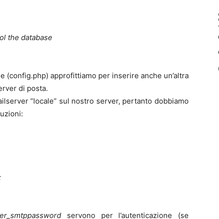
rol the database
ne (config.php) approfittiamo per inserire anche un’altra
erver di posta.
ilserver “locale” sul nostro server, pertanto dobbiamo
ruzioni:
;
ler_smtppassword
servono per l’autenticazione (se