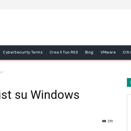
CyberSecurity Terms
Crea Il Tuo RSS
Blog
VMware
Citr
er
list su Windows
339