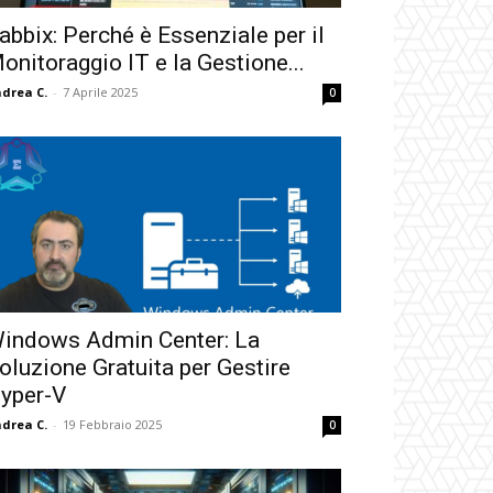
abbix: Perché è Essenziale per il
onitoraggio IT e la Gestione...
drea C.
-
7 Aprile 2025
0
indows Admin Center: La
oluzione Gratuita per Gestire
yper-V
drea C.
-
19 Febbraio 2025
0