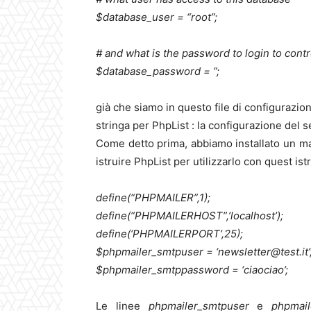
$database_user = “root”;
# and what is the password to login to cont
$database_password = ”;
già che siamo in questo file di configurazio
stringa per PhpList : la configurazione del s
Come detto prima, abbiamo installato un ma
istruire PhpList per utilizzarlo con quest ist
define(“PHPMAILER”,1);
define(“PHPMAILERHOST”,’localhost’);
define(‘PHPMAILERPORT’,25);
$phpmailer_smtpuser = ‘newsletter@test.it’
$phpmailer_smtppassword = ‘ciaociao’;
Le linee
phpmailer_smtpuser
e
phpmai