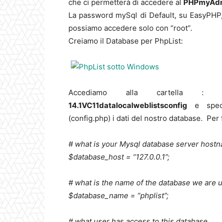
che ci permetterà di accedere al
PHPmyAd
La password mySql di Default, su EasyPHP, 
possiamo accedere solo con “root”.
Creiamo il Database per PhpList:
Accediamo alla cartella 
14.1VC11datalocalweblistsconfig
e specif
(config.php) i dati del nostro database. Per
# what is your Mysql database server host
$database_host = “127.0.0.1”;
# what is the name of the database we are 
$database_name = “phplist”;
# what user has access to this database