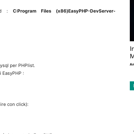
ard :
C:Program Files (x86)EasyPHP-DevServer-
I
M
An
sql per PHPlist.
i EasyPHP :
ire con click):