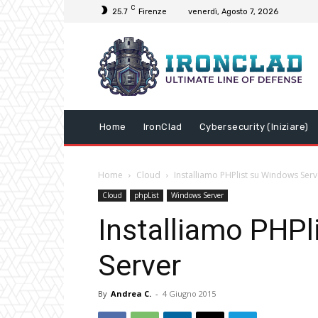
C
25.7
Firenze
venerdì, Agosto 7, 2026
Home
IronClad
Cybersecurity (Iniziare)
Home
Cloud
Installiamo PHPlist su Windows Serv
Cloud
phpList
Windows Server
Installiamo PHP
Server
By
Andrea C.
-
4 Giugno 2015