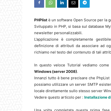
PHPlist
è un software Open Source per la ges
Sviluppato in PHP, si basa sul database MySQ
newsletter personalizzabili.
L’applicazione è completamente gestibil
definizione di attributi da associare ad og
richiamo nel testo del contenuto di tali attrib
In questo veloce Tutorial vediamo come “
Windows (server 2008)
.
Innanzi tutto è bene precisare che PhpLis
possiamo utilizzare un server SMTP esistente
locale direttamente sullo stesso server Wi
Vedere questo articolo per :
Installazione 
Una volta completata questa prima fase,