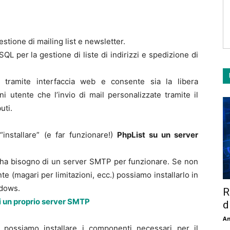
tione di mailing list e newsletter.
L per la gestione di liste di indirizzi e spedizione di
e tramite interfaccia web e consente sia la libera
ni utente che l’invio di mail personalizzate tramite il
uti.
installare” (e far funzionare!)
PhpList su un server
t ha bisogno di un server SMTP per funzionare. Se non
 (magari per limitazioni, ecc.) possiamo installarlo in
ndows.
R
di un proprio server SMTP
d
An
 possiamo installare i componenti necessari per il