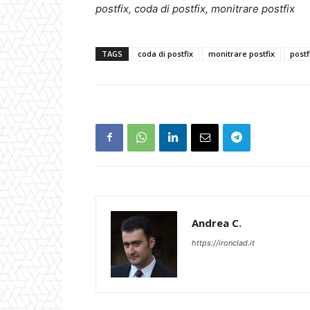
postfix, coda di postfix, monitrare postfix
TAGS
coda di postfix
monitrare postfix
postf
Andrea C.
https://ironclad.it