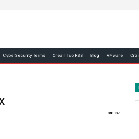
CyberSecurity Terms
Crea Il Tuo RSS
Blog
VMware
Citr
x
182