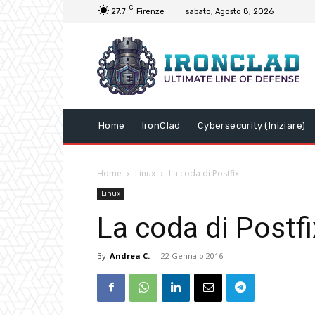
C
27.7
Firenze
sabato, Agosto 8, 2026
Home
IronClad
Cybersecurity (Iniziare)
Home
Linux
La coda di Postfix
Linux
La coda di Postfi
By
Andrea C.
-
22 Gennaio 2016