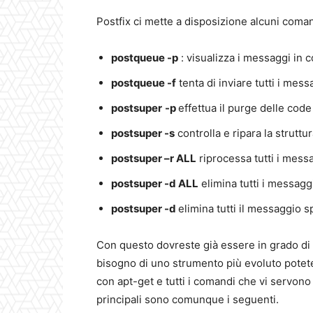
Postfix ci mette a disposizione alcuni coman
postqueue -p
: visualizza i messaggi in 
postqueue -f
tenta di inviare tutti i mess
postsuper
-p
effettua il purge delle code
postsuper -s
controlla e ripara la struttu
postsuper –r ALL
riprocessa tutti i mess
postsuper -d ALL
elimina tutti i messagg
postsuper -d
elimina tutti il messaggio s
Con questo dovreste già essere in grado di 
bisogno di uno strumento più evoluto potete 
con apt-get e tutti i comandi che vi servono p
principali sono comunque i seguenti.