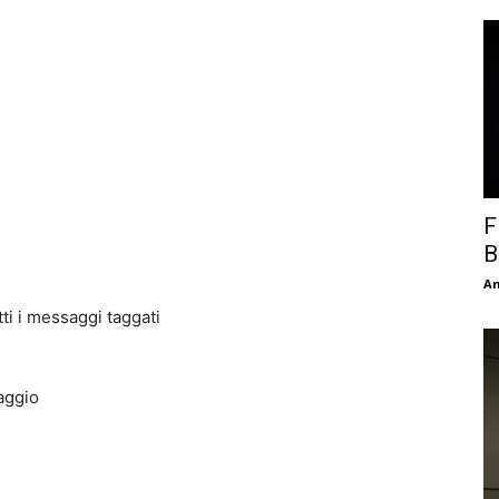
F
B
An
utti i messaggi taggati
aggio