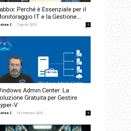
abbix: Perché è Essenziale per il
onitoraggio IT e la Gestione...
drea C.
-
7 Aprile 2025
0
indows Admin Center: La
oluzione Gratuita per Gestire
yper-V
drea C.
-
19 Febbraio 2025
0