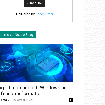
Delivered by
FeedBurner
Ultime dal Nostro BLog
iga di comando di Windows per i
ifensori informatici
drea C.
-
29 Ottobre 2025
0