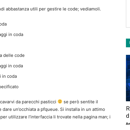
di abbastanza utili per gestire le code; vediamoli.
coda
aggi in coda
ra delle code
aggi in coda
i in coda
pecificato
cavarvi da parecchi pasticci
se però sentite il
R
dare un’occhiata a pfqueue. Si installa in un attimo
d
er utilizzare l’interfaccia li trovate nella pagina man; i
An