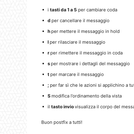
i
tasti da 1 a 5
per cambiare coda
d
per cancellare il messaggio
h
per mettere il messaggio in hold
l
per rilasciare il messaggio
r
per rimettere il messaggio in coda
s
per mostrare i dettagli del messaggio
t
per marcare il messaggio
;
per far sì che le azioni si applichino a t
S
modifica l’ordinamento della vista
il
tasto invio
visualizza il corpo del mess
Buon postfix a tutti!