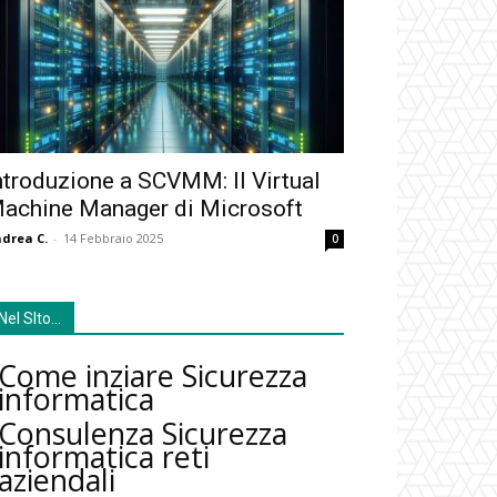
ntroduzione a SCVMM: Il Virtual
achine Manager di Microsoft
drea C.
-
14 Febbraio 2025
0
Nel SIto…
Come inziare Sicurezza
informatica
Consulenza Sicurezza
informatica reti
aziendali