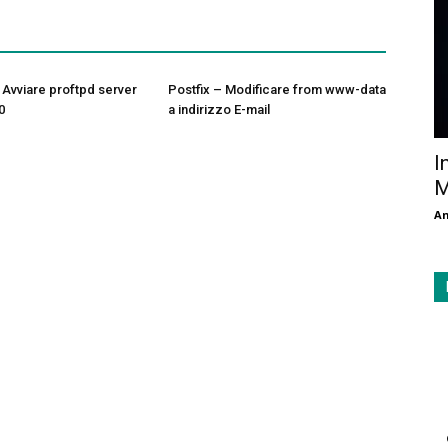
 Avviare proftpd server
Postfix – Modificare from www-data
0
a indirizzo E-mail
I
M
An