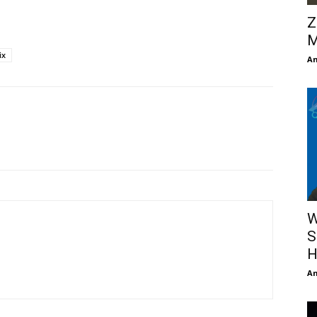
Z
M
ix
An
W
S
H
An