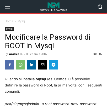
Home
Mysql
Mysql
Modificare la Password di
ROOT in Mysql
By
Andrea C.
-
8 Febbraio 2016
307
Quando si installa
Mysql
(es. Centos 7) è possibile
definire la password di Root, la prima volta, con i seguenti
comandi:
/usr/bin/mysqladmin -u root password ‘new-password’