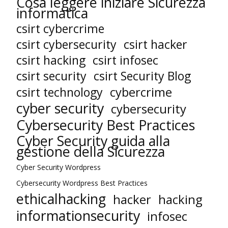
Cosa leggere iniziare Sicurezza
informatica
csirt cybercrime
csirt cybersecurity
csirt hacker
csirt hacking
csirt infosec
csirt security
csirt Security Blog
cybercrime
csirt technology
cyber security
cybersecurity
Cybersecurity Best Practices
Cyber Security guida alla
gestione della Sicurezza
Cyber Security Wordpress
Cybersecurity Wordpress Best Practices
ethicalhacking
hacker
hacking
informationsecurity
infosec