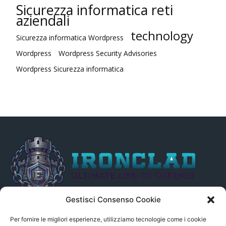
Sicurezza informatica reti
aziendali
technology
Sicurezza informatica Wordpress
Wordpress
Wordpress Security Advisories
Wordpress Sicurezza informatica
Gestisci Consenso Cookie
Il presente sito non è collegato in alcun modo, direttamente o
indirettamente, alle Fonti delle notizie segnalate né può essere
Per fornire le migliori esperienze, utilizziamo tecnologie come i cookie