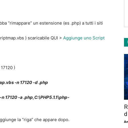
ba “rimappare” un estensione (es .php) a tutti i siti
criptmap.vbs ) scaricabile QUI >
Aggiunge uno Script
 17120 )
ap.vbs -n 17120 -d .php
n 17120 -a .php,C:\PHP5.1.1\php-
R
d
ggiunge la “riga” che appare dopo.
An