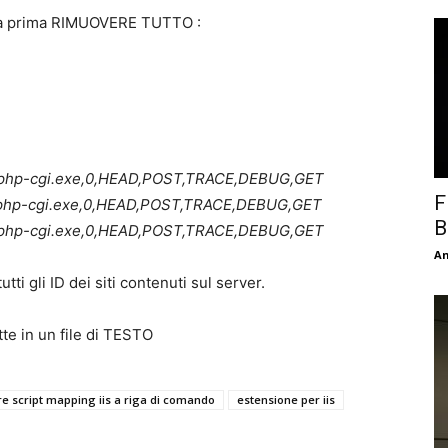
gna prima RIMUOVERE TUTTO :
.1\php-cgi.exe,0,HEAD,POST,TRACE,DEBUG,GET
F
.1\php-cgi.exe,0,HEAD,POST,TRACE,DEBUG,GET
B
.1\php-cgi.exe,0,HEAD,POST,TRACE,DEBUG,GET
An
ti gli ID dei siti contenuti sul server.
ette in un file di TESTO
e script mapping iis a riga di comando
estensione per iis