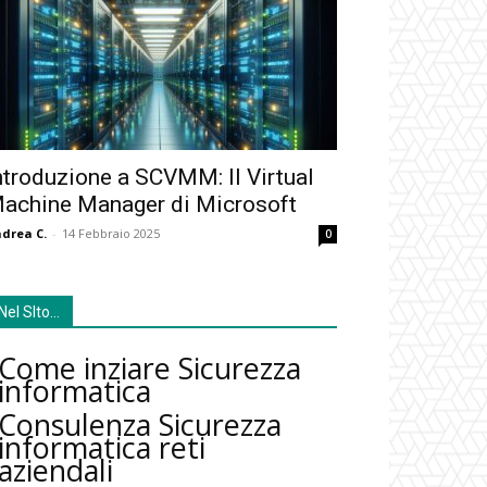
ntroduzione a SCVMM: Il Virtual
achine Manager di Microsoft
drea C.
-
14 Febbraio 2025
0
Nel SIto…
Come inziare Sicurezza
informatica
Consulenza Sicurezza
informatica reti
aziendali