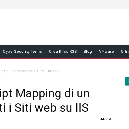
CyberSecurity Terms
Crea Il Tuo RSS
Blog
VMware
Citr
ng di un Estensione a Tutti i Siti web...
ript Mapping di un
 i Siti web su IIS
254