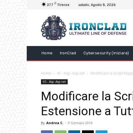
C
27.7
Firenze
sabato, Agosto 8, 2026
Home
IronClad
Cybersecurity (Iniziare)
Home
IIS - Asp -Asp.net
Modificare la Script Mappi
IIS - Asp -Asp.net
Modificare la Sc
Estensione a Tutti
By
Andrea C.
-
9 Gennaio 2014