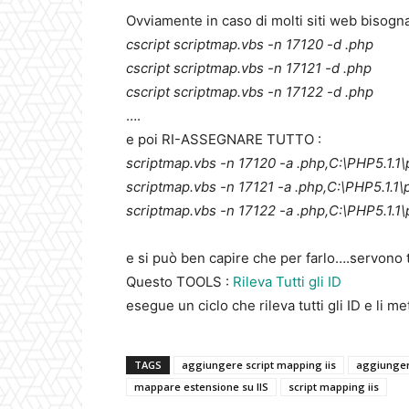
Ovviamente in caso di molti siti web biso
cscript scriptmap.vbs -n 17120 -d .php
cscript scriptmap.vbs -n 17121 -d .php
cscript scriptmap.vbs -n 17122 -d .php
….
e poi RI-ASSEGNARE TUTTO :
scriptmap.vbs -n 17120 -a .php,C:\PHP5.1
scriptmap.vbs -n 17121 -a .php,C:\PHP5.1
scriptmap.vbs -n 17122 -a .php,C:\PHP5.1
e si può ben capire che per farlo….servono tut
Questo TOOLS :
Rileva Tutti gli ID
esegue un ciclo che rileva tutti gli ID e li m
TAGS
aggiungere script mapping iis
aggiunger
mappare estensione su IIS
script mapping iis