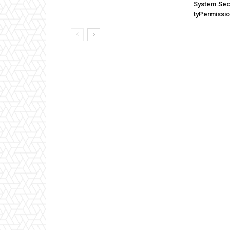
System.Secu
tyPermissi