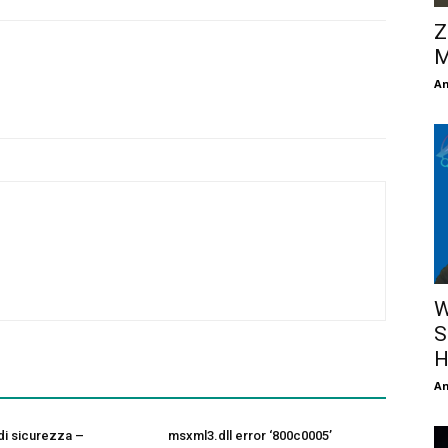
Z
M
An
W
S
H
An
di sicurezza –
msxml3.dll error ‘800c0005’