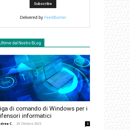
Delivered by
FeedBurner
Ultime dal Nostro BLog
iga di comando di Windows per i
ifensori informatici
drea C.
-
29 Ottobre 2025
0