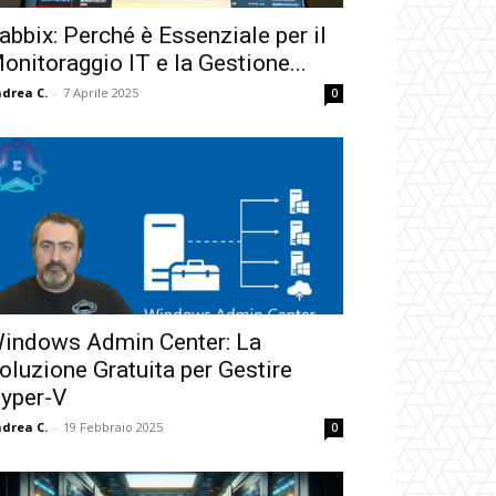
abbix: Perché è Essenziale per il
onitoraggio IT e la Gestione...
drea C.
-
7 Aprile 2025
0
indows Admin Center: La
oluzione Gratuita per Gestire
yper-V
drea C.
-
19 Febbraio 2025
0