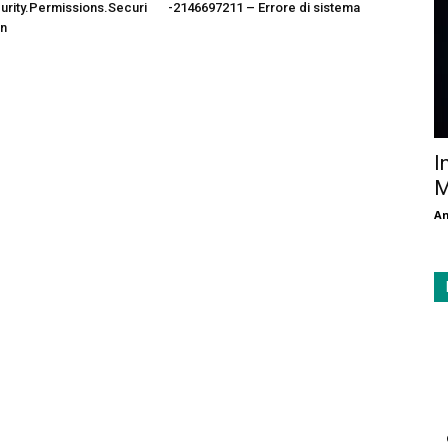
rity.Permissions.Securi
-2146697211 – Errore di sistema
on
I
M
An