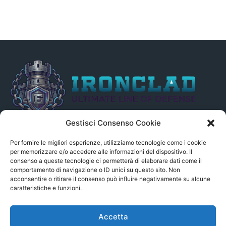
Gestisci Consenso Cookie
Il presente sito non è collegato in alcun modo, direttamente o
indirettamente, alle Fonti delle notizie segnalate né può essere
Per fornire le migliori esperienze, utilizziamo tecnologie come i cookie
ritenuto responsabile ad alcun titolo dei loro contenuti. Si precisa
per memorizzare e/o accedere alle informazioni del dispositivo. Il
consenso a queste tecnologie ci permetterà di elaborare dati come il
altresì che le notizie segnalate dall’aggregatore NON sono da
comportamento di navigazione o ID unici su questo sito. Non
intendersi in alcun modo di proprietà del sito GenSys.it, ad
acconsentire o ritirare il consenso può influire negativamente su alcune
eccezione degli articoli e dei documenti pubblicati nel blog.
caratteristiche e funzioni.
Contact us:
andrea.c@serverbay.it
Accetta