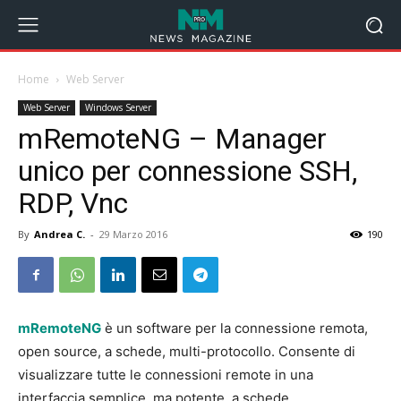
Home
Web Server
Web Server
Windows Server
mRemoteNG – Manager
unico per connessione SSH,
RDP, Vnc
By
Andrea C.
-
29 Marzo 2016
190
mRemoteNG
è un software per la connessione remota,
open source, a schede, multi-protocollo. C
onsente di
visualizzare tutte le connessioni remote in una
interfaccia semplice, ma potente, a schede.