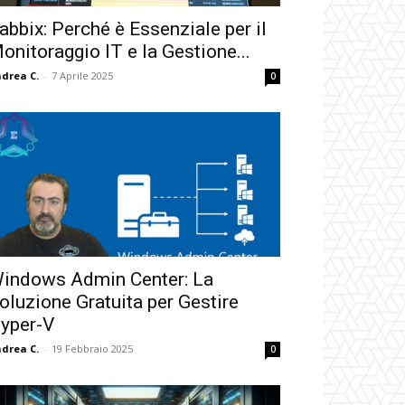
abbix: Perché è Essenziale per il
onitoraggio IT e la Gestione...
drea C.
-
7 Aprile 2025
0
indows Admin Center: La
oluzione Gratuita per Gestire
yper-V
drea C.
-
19 Febbraio 2025
0