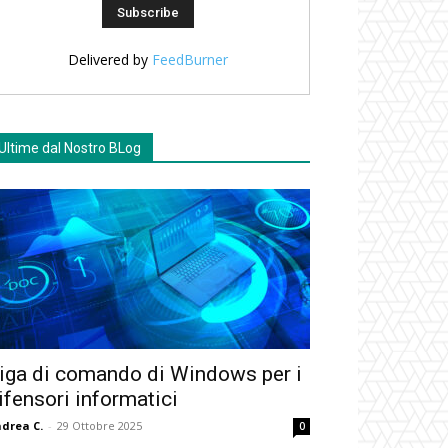
Delivered by
FeedBurner
Ultime dal Nostro BLog
iga di comando di Windows per i
ifensori informatici
drea C.
-
29 Ottobre 2025
0