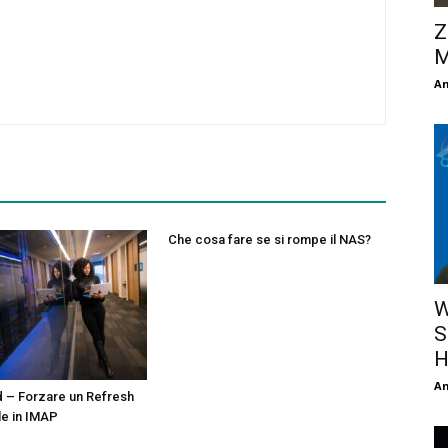
Z
M
An
Che cosa fare se si rompe il NAS?
W
S
H
An
 – Forzare un Refresh
le in IMAP