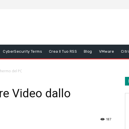
CyberSecurity Terms
Crea Il Tuo RSS
Blog
VMware
Citr
chermo del PC
e Video dallo
187