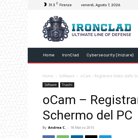
C
31.3
Firenze
venerdì, Agosto 7, 2026
Home
IronClad
Cybersecurity (Iniziare)
Home
Software
oCam – Registrare Video dallo S
Software
Trucchi
oCam – Registrar
Schermo del PC
By
Andrea C.
-
18 Marzo 2015