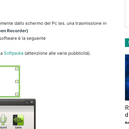
tamente dallo schermo del Pc (es. una trasmissione in
en Recorder)
l software è la seguente
da
Softpedia
(attenzione alle varie pubblicità).
R
d
An