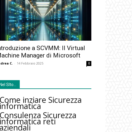
ntroduzione a SCVMM: Il Virtual
achine Manager di Microsoft
drea C.
-
14 Febbraio 2025
0
Nel SIto…
Come inziare Sicurezza
informatica
Consulenza Sicurezza
informatica reti
aziendali