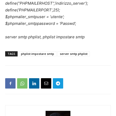
define(“PHPMAILERHOST”,’indirizzo_server’);
define(‘PHPMAILERPORT’,25);
$phpmailer_smtpuser = ‘utente’;
$phpmailer_smtppassword = ‘Passwd’;
server smtp phplist, phplist impostare smtp
TAGS
phplist impostare smtp
server smtp phplist