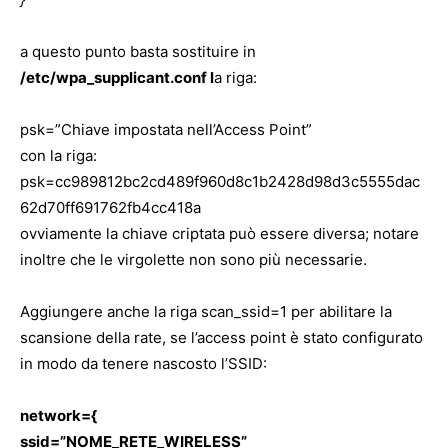
a questo punto basta sostituire in
/etc/wpa_supplicant.conf l
a riga:
psk=”Chiave impostata nell’Access Point”
con la riga:
psk=cc989812bc2cd489f960d8c1b2428d98d3c5555dac
62d70ff691762fb4cc418a
ovviamente la chiave criptata può essere diversa; notare
inoltre che le virgolette non sono più necessarie.
Aggiungere anche la riga scan_ssid=1 per abilitare la
scansione della rate, se l’access point è stato configurato
in modo da tenere nascosto l’SSID:
network={
ssid=”NOME_RETE_WIRELESS”