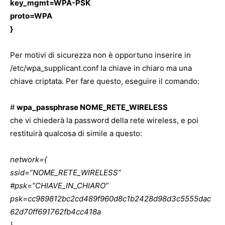
key_mgmt=WPA-PSK
proto=WPA
}
Per motivi di sicurezza non è opportuno inserire in
/etc/wpa_supplicant.conf la chiave in chiaro ma una
chiave criptata. Per fare questo, eseguire il comando:
#
wpa_passphrase NOME_RETE_WIRELESS
che vi chiederà la password della rete wireless, e poi
restituirà qualcosa di simile a questo:
network={
ssid=”NOME_RETE_WIRELESS”
#psk=”CHIAVE_IN_CHIARO”
psk=cc989812bc2cd489f960d8c1b2428d98d3c5555dac
62d70ff691762fb4cc418a
}