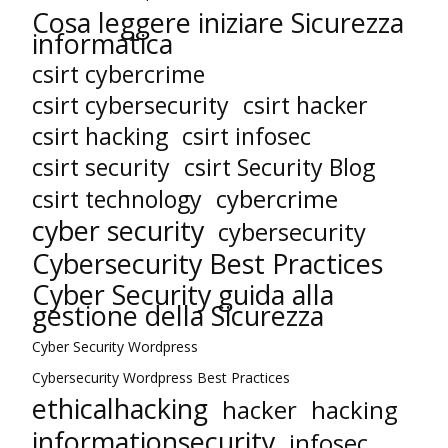
Cosa leggere iniziare Sicurezza
informatica
csirt cybercrime
csirt cybersecurity
csirt hacker
csirt hacking
csirt infosec
csirt security
csirt Security Blog
cybercrime
csirt technology
cyber security
cybersecurity
Cybersecurity Best Practices
Cyber Security guida alla
gestione della Sicurezza
Cyber Security Wordpress
Cybersecurity Wordpress Best Practices
ethicalhacking
hacker
hacking
informationsecurity
infosec