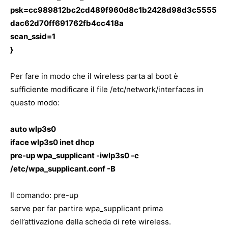
psk=cc989812bc2cd489f960d8c1b2428d98d3c5555
dac62d70ff691762fb4cc418a
scan_ssid=1
}
Per fare in modo che il wireless parta al boot è
sufficiente modificare il file /etc/network/interfaces in
questo modo:
auto wlp3s0
iface wlp3s0 inet dhcp
pre-up wpa_supplicant -iwlp3s0 -c
/etc/wpa_supplicant.conf -B
Il comando: pre-up
serve per far partire wpa_supplicant prima
dell’attivazione della scheda di rete wireless.