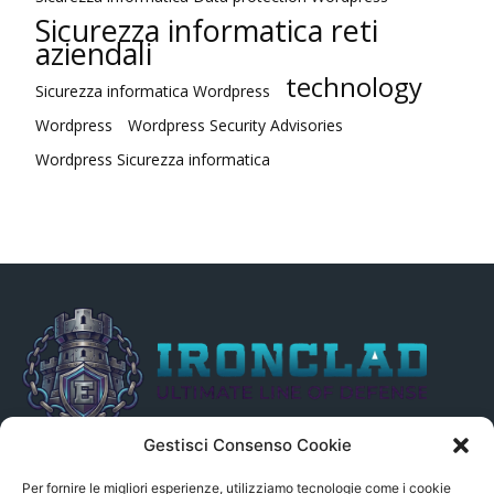
Sicurezza informatica reti
aziendali
technology
Sicurezza informatica Wordpress
Wordpress
Wordpress Security Advisories
Wordpress Sicurezza informatica
Gestisci Consenso Cookie
Il presente sito non è collegato in alcun modo, direttamente o
indirettamente, alle Fonti delle notizie segnalate né può essere
Per fornire le migliori esperienze, utilizziamo tecnologie come i cookie