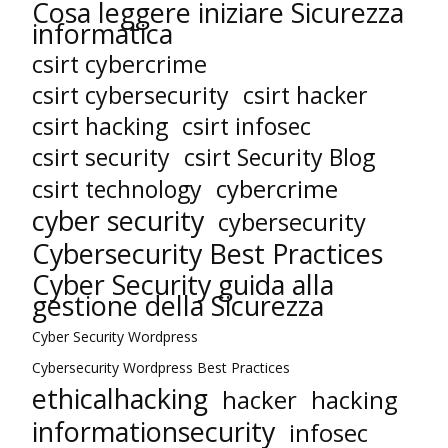
Cosa leggere iniziare Sicurezza
informatica
csirt cybercrime
csirt cybersecurity
csirt hacker
csirt hacking
csirt infosec
csirt security
csirt Security Blog
cybercrime
csirt technology
cyber security
cybersecurity
Cybersecurity Best Practices
Cyber Security guida alla
gestione della Sicurezza
Cyber Security Wordpress
Cybersecurity Wordpress Best Practices
ethicalhacking
hacker
hacking
informationsecurity
infosec