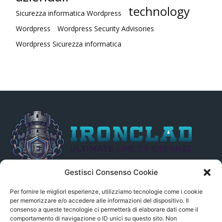
technology
Sicurezza informatica Wordpress
Wordpress
Wordpress Security Advisories
Wordpress Sicurezza informatica
Gestisci Consenso Cookie
Il presente sito non è collegato in alcun modo, direttamente o
indirettamente, alle Fonti delle notizie segnalate né può essere
Per fornire le migliori esperienze, utilizziamo tecnologie come i cookie
ritenuto responsabile ad alcun titolo dei loro contenuti. Si precisa
per memorizzare e/o accedere alle informazioni del dispositivo. Il
consenso a queste tecnologie ci permetterà di elaborare dati come il
altresì che le notizie segnalate dall’aggregatore NON sono da
comportamento di navigazione o ID unici su questo sito. Non
intendersi in alcun modo di proprietà del sito GenSys.it, ad