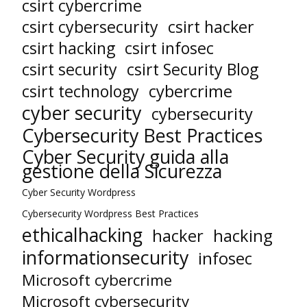
csirt cybercrime
csirt cybersecurity
csirt hacker
csirt hacking
csirt infosec
csirt security
csirt Security Blog
cybercrime
csirt technology
cyber security
cybersecurity
Cybersecurity Best Practices
Cyber Security guida alla
gestione della Sicurezza
Cyber Security Wordpress
Cybersecurity Wordpress Best Practices
ethicalhacking
hacker
hacking
informationsecurity
infosec
Microsoft cybercrime
Microsoft cybersecurity