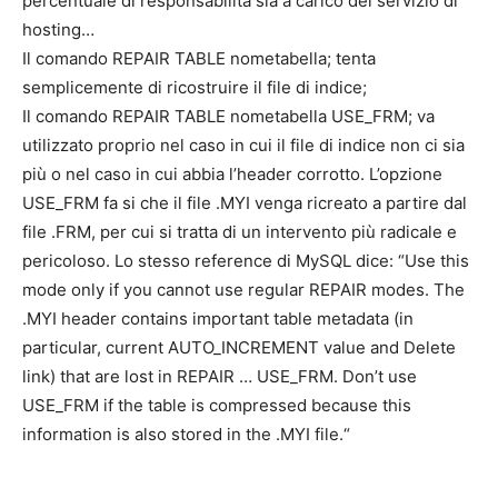
percentuale di responsabilità sia a carico del servizio di
hosting…
Il comando REPAIR TABLE nometabella; tenta
semplicemente di ricostruire il file di indice;
Il comando REPAIR TABLE nometabella USE_FRM; va
utilizzato proprio nel caso in cui il file di indice non ci sia
più o nel caso in cui abbia l’header corrotto. L’opzione
USE_FRM fa si che il file .MYI venga ricreato a partire dal
file .FRM, per cui si tratta di un intervento più radicale e
pericoloso. Lo stesso reference di MySQL dice: “Use this
mode only if you cannot use regular REPAIR modes. The
.MYI header contains important table metadata (in
particular, current AUTO_INCREMENT value and Delete
link) that are lost in REPAIR … USE_FRM. Don’t use
USE_FRM if the table is compressed because this
information is also stored in the .MYI file.“