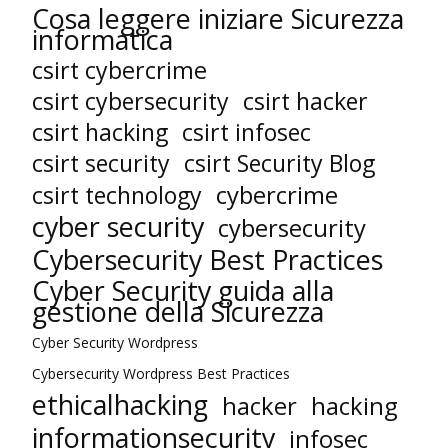
Cosa leggere iniziare Sicurezza
informatica
csirt cybercrime
csirt cybersecurity
csirt hacker
csirt hacking
csirt infosec
csirt security
csirt Security Blog
cybercrime
csirt technology
cyber security
cybersecurity
Cybersecurity Best Practices
Cyber Security guida alla
gestione della Sicurezza
Cyber Security Wordpress
Cybersecurity Wordpress Best Practices
ethicalhacking
hacker
hacking
informationsecurity
infosec