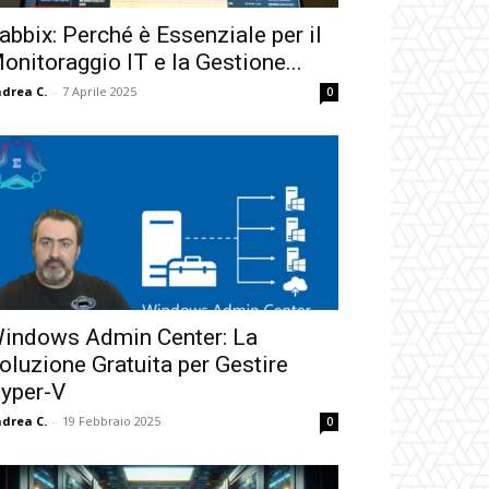
abbix: Perché è Essenziale per il
onitoraggio IT e la Gestione...
drea C.
-
7 Aprile 2025
0
indows Admin Center: La
oluzione Gratuita per Gestire
yper-V
drea C.
-
19 Febbraio 2025
0