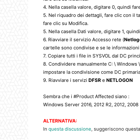
4. Nella casella valore, digitare 0, quindi far
5. Nel riquadro dei dettagli, fare clic con il
fare clic su Modifica.
5. Nella casella Dati valore, digitare 1, quind
6. Riavviare il servizio Accesso rete (
Netlog
cartelle sono condivise e se le informazioni 
7. Copiare tutti i file in SYSVOL dal DC princ
8. Condividere manualmente C: \ Windows \
impostare la condivisione come DC primaria
9. Riavviare i servizi
DFSR
e
NETLOGON
Sembra che i #Product Affected siano :
Windows Server 2016, 2012 R2, 2012, 2008
ALTERNATIVA:
In
questa discussione
, suggeriscono questa