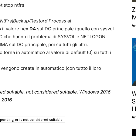
t stop ntfrs
Z
M
NtFrs\Backup/Restore\Process at
An
 il valore hex
D4
sul DC principale (quello con sysvol
C che hanno il problema di SYSVOL e NETLOGON.
IMA sul DC principale, poi su tutti gli altri.
o torna in automatico al valore di default (0) su tutti i
 vengono create in automatico (con tuttto il loro
red suitable, not considered suitable, Windows 2016
W
d 2016
S
H
An
sponding or is not considered suitable