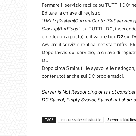
Fermare il servizio replica su TUTTI i DC: ne
Editare la chiave di registro:
“
HKLM\System\CurrentControlSet\services\
Startup\BurFlags”,
su TUTTI i DC, inserendo
e netlogon a posto), e il valore hex
D2
sui D
Avviare il servizio replica: net start ntfrs, PR
Dopo l’avvio del servizio, la chiave di registr
DC.
Dopo circa 5 minuti, le sysvol e le netlogon,
contenuto) anche sui DC problematici.
Server is Not Responding or is not conside
DC Sysvol, Empty Sysvol, Sysvol not share
TAGS
not considered suitable
Server is Not Re