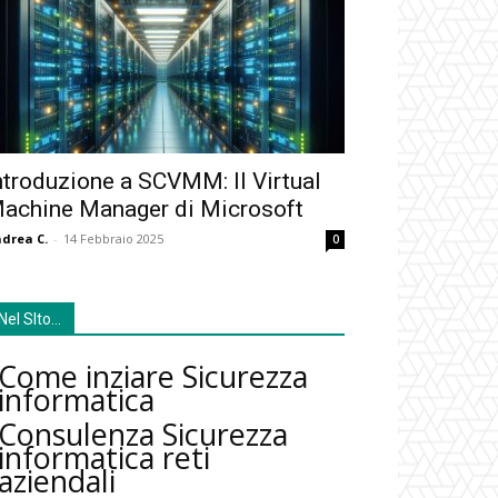
ntroduzione a SCVMM: Il Virtual
achine Manager di Microsoft
drea C.
-
14 Febbraio 2025
0
Nel SIto…
Come inziare Sicurezza
informatica
Consulenza Sicurezza
informatica reti
aziendali