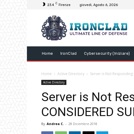
C
23.4
Firenze
giovedì, Agosto 6, 2026
Home
IronClad
Cybersecurity (Iniziare)
Home
Active Directory
Server is Not Respondin
Active Directory
Server is Not Re
CONSIDERED SU
By
Andrea C.
-
28 Dicembre 2018