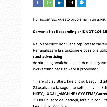
Ho riscontrato questo problema in un aggiu
Server is Not Responding or IS NOT CON
Nello specifico non viene replicata la carte
Per analizzare la situazione è possibile util
/test:advertising
da altre diagnostiche (es. netdom query fsm
Workaround per risolvere il problema :
1. Fare clic su Start, fare clic su Esegui, dig
2.Localizzare la seguente sottochiave in Ed
HKEY_LOCAL_MACHINE \ SYSTEM \ CurrentC
3. Nel riquadro dei dettagli, fare clic con il
fare clic su Modifica.