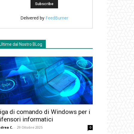
Delivered by
FeedBurner
Ultime dal Nostro BLog
iga di comando di Windows per i
ifensori informatici
drea C.
-
29 Ottobre 2025
0