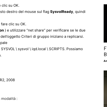
e clic su OK.
 tasto destro del mouse sul flag
SysvolReady
, quindi
i fare clic su OK.
on
) e utilizzare “net share” per verificare se le due
dell’oggetto Criteri di gruppo iniziano a replicarsi.
ipale
F
 SYSVOL \ sysvol \ iqd.local \ SCRIPTS. Possiamo
B
.
An
 R2, 2008
 modalità :