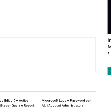
I
M
An
ee Edition) – Active
Micorosoft Laps – Password per
ility per Query e Report
Altri Account Administrators