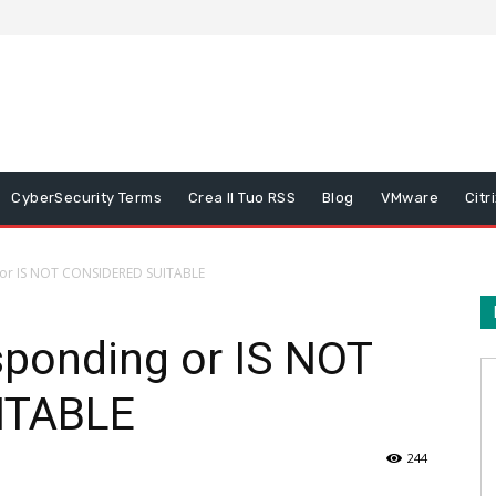
CyberSecurity Terms
Crea Il Tuo RSS
Blog
VMware
Citr
g or IS NOT CONSIDERED SUITABLE
sponding or IS NOT
ITABLE
244