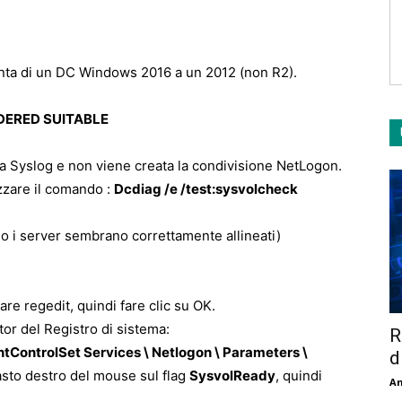
nta di un DC Windows 2016 a un 2012 (non R2).
SIDERED SUITABLE
lla Syslog e non viene creata la condivisione NetLogon.
izzare il comando :
Dcdiag /e /test:sysvolcheck
o i server sembrano correttamente allineati)
itare regedit, quindi fare clic su OK.
itor del Registro di sistema:
R
ontrolSet Services \ Netlogon \ Parameters \
d
 tasto destro del mouse sul flag
SysvolReady
, quindi
An