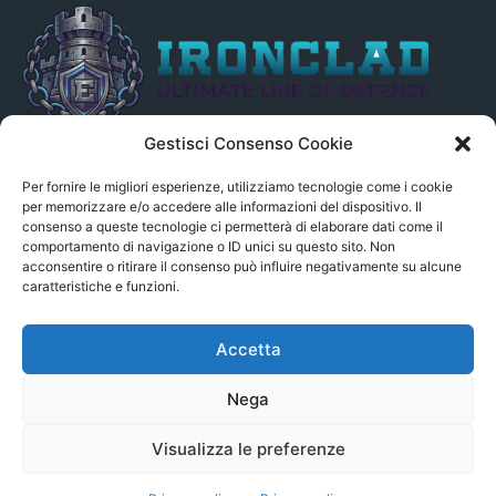
Gestisci Consenso Cookie
Il presente sito non è collegato in alcun modo, direttamente o
indirettamente, alle Fonti delle notizie segnalate né può essere
Per fornire le migliori esperienze, utilizziamo tecnologie come i cookie
ritenuto responsabile ad alcun titolo dei loro contenuti. Si precisa
per memorizzare e/o accedere alle informazioni del dispositivo. Il
consenso a queste tecnologie ci permetterà di elaborare dati come il
altresì che le notizie segnalate dall’aggregatore NON sono da
comportamento di navigazione o ID unici su questo sito. Non
intendersi in alcun modo di proprietà del sito GenSys.it, ad
acconsentire o ritirare il consenso può influire negativamente su alcune
eccezione degli articoli e dei documenti pubblicati nel blog.
caratteristiche e funzioni.
Contact us:
andrea.c@serverbay.it
Accetta
Nega
Visualizza le preferenze
© Copyright 2022 - Serverbay.it - Eteon.it