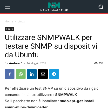
Home
Linux
Linux
Utilizzare SNMPWALK per
testare SNMP su dispositivi
da Ubuntu
By
Andrea C.
-
14 Maggio 2018
199
Per effettuare un test SNMP su un dispositivo da riga di
comando, in Linux utilizzare :
SNMPWALK
Se il pacchetto non è installato :
sudo apt-get install
snmp-mibs-downloader