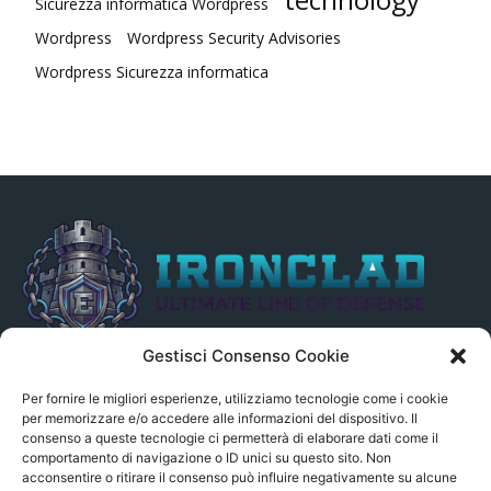
Sicurezza informatica Wordpress
Wordpress
Wordpress Security Advisories
Wordpress Sicurezza informatica
Gestisci Consenso Cookie
Il presente sito non è collegato in alcun modo, direttamente o
indirettamente, alle Fonti delle notizie segnalate né può essere
Per fornire le migliori esperienze, utilizziamo tecnologie come i cookie
ritenuto responsabile ad alcun titolo dei loro contenuti. Si precisa
per memorizzare e/o accedere alle informazioni del dispositivo. Il
consenso a queste tecnologie ci permetterà di elaborare dati come il
altresì che le notizie segnalate dall’aggregatore NON sono da
comportamento di navigazione o ID unici su questo sito. Non
intendersi in alcun modo di proprietà del sito GenSys.it, ad
acconsentire o ritirare il consenso può influire negativamente su alcune
eccezione degli articoli e dei documenti pubblicati nel blog.