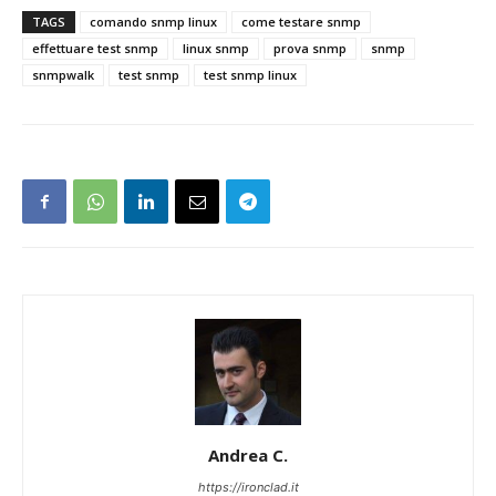
TAGS
comando snmp linux
come testare snmp
effettuare test snmp
linux snmp
prova snmp
snmp
snmpwalk
test snmp
test snmp linux
Andrea C.
https://ironclad.it