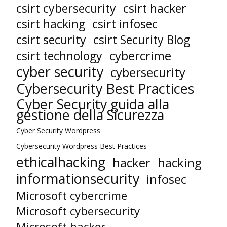
csirt cybersecurity
csirt hacker
csirt hacking
csirt infosec
csirt security
csirt Security Blog
cybercrime
csirt technology
cyber security
cybersecurity
Cybersecurity Best Practices
Cyber Security guida alla
gestione della Sicurezza
Cyber Security Wordpress
Cybersecurity Wordpress Best Practices
ethicalhacking
hacker
hacking
informationsecurity
infosec
Microsoft cybercrime
Microsoft cybersecurity
Microsoft hacker