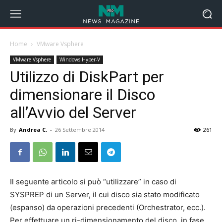
Home
VMware Vsphere
VMware Vsphere
Windows Hyper-V
Utilizzo di DiskPart per
dimensionare il Disco
all’Avvio del Server
By
Andrea C.
-
26 Settembre 2014
261
Il seguente articolo si può “utilizzare” in caso di
SYSPREP di un Server, il cui disco sia stato modificato
(espanso) da operazioni precedenti (Orchestrator, ecc.).
Per effettuare un ri-dimensionamento del disco, in fase