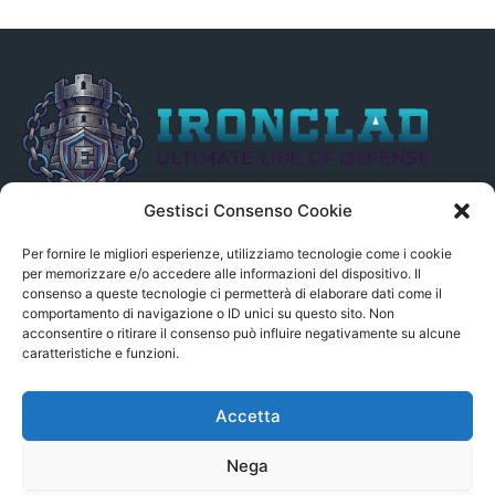
Gestisci Consenso Cookie
Il presente sito non è collegato in alcun modo, direttamente o
indirettamente, alle Fonti delle notizie segnalate né può essere
Per fornire le migliori esperienze, utilizziamo tecnologie come i cookie
ritenuto responsabile ad alcun titolo dei loro contenuti. Si precisa
per memorizzare e/o accedere alle informazioni del dispositivo. Il
consenso a queste tecnologie ci permetterà di elaborare dati come il
altresì che le notizie segnalate dall’aggregatore NON sono da
comportamento di navigazione o ID unici su questo sito. Non
intendersi in alcun modo di proprietà del sito GenSys.it, ad
acconsentire o ritirare il consenso può influire negativamente su alcune
eccezione degli articoli e dei documenti pubblicati nel blog.
caratteristiche e funzioni.
Contact us:
andrea.c@serverbay.it
Accetta
Nega