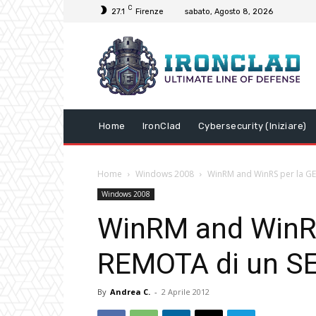
C
27.1
Firenze
sabato, Agosto 8, 2026
Home
IronClad
Cybersecurity (Iniziare)
Home
Windows 2008
WinRM and WinRS per la G
Windows 2008
WinRM and WinR
REMOTA di un S
By
Andrea C.
-
2 Aprile 2012