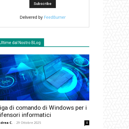
Delivered by
FeedBurner
Ultime dal Nostro BLog
iga di comando di Windows per i
ifensori informatici
drea C.
-
29 Ottobre 2025
0