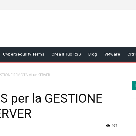
CyberSecurity Terms
Crea Il Tuo RSS
Blog
VMware
Citr
ESTIONE REMOTA di un SERVER
S per la GESTIONE
ERVER
197