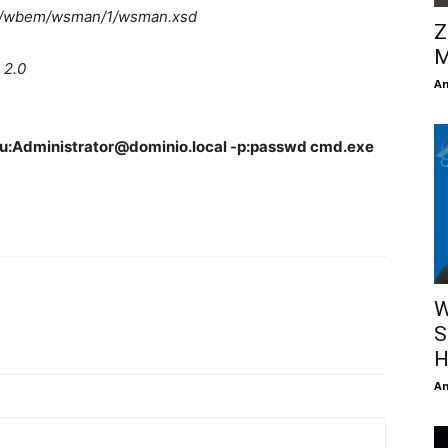
org/wbem/wsman/1/wsman.xsd
Z
M
 2.0
An
5 -u:Administrator@dominio.local -p:passwd cmd.exe
W
S
H
An