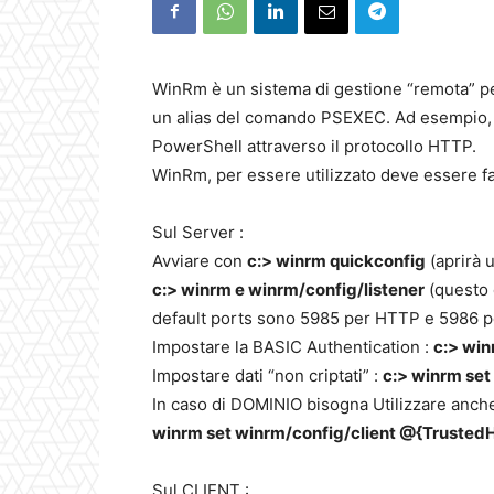
WinRm è un sistema di gestione “remota” pe
un alias del comando PSEXEC. Ad esempio, p
PowerShell attraverso il protocollo HTTP.
WinRm, per essere utilizzato deve essere fa
Sul Server :
Avviare con
c:> winrm quickconfig
(aprirà u
c:> winrm e winrm/config/listener
(questo 
default ports sono 5985 per HTTP e 5986 
Impostare la BASIC Authentication :
c:> win
Impostare dati “non criptati” :
c:> winrm se
In caso di DOMINIO bisogna Utilizzare an
winrm set winrm/config/client @{TrustedH
Sul CLIENT :