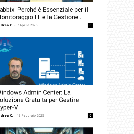
abbix: Perché è Essenziale per il
onitoraggio IT e la Gestione...
drea C.
-
7 Aprile 2025
0
indows Admin Center: La
oluzione Gratuita per Gestire
yper-V
drea C.
-
19 Febbraio 2025
0