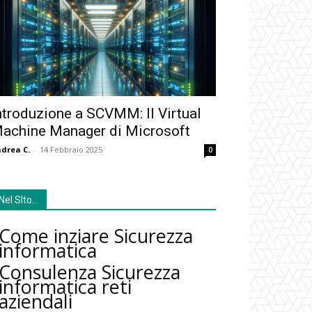
ntroduzione a SCVMM: Il Virtual
achine Manager di Microsoft
drea C.
-
14 Febbraio 2025
0
Nel SIto…
Come inziare Sicurezza
informatica
Consulenza Sicurezza
informatica reti
aziendali