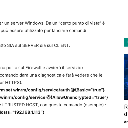
r un server Windows. Da un “certo punto di vista” è
uò essere utilizzato per lanciare comandi
tto SIA sul SERVER sia sul CLIENT.
na porta sul Firewall e avvierà il servizio)
comando darà una diagnostica e farà vedere che le
per HTTPS).
rm set winrm/config/service/auth @{Basic=”true”}
t winrm/config/service @{AllowUnencrypted=”true”}
che i TRUSTED HOST, con questo comando (esempio) :
R
osts=”192.168.1.113″}
d
An