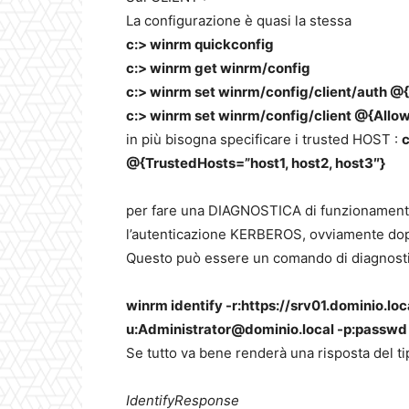
La configurazione è quasi la stessa
c:> winrm quickconfig
c:> winrm get winrm/config
c:> winrm set winrm/config/client/auth @{
c:> winrm set winrm/config/client @{All
in più bisogna specificare i trusted HOST :
c
@{TrustedHosts=”host1, host2, host3″}
per fare una DIAGNOSTICA di funzionamento
l’autenticazione KERBEROS, ovviamente dop
Questo può essere un comando di diagnosti
winrm identify -r:https://srv01.dominio.lo
u:Administrator@dominio.local -p:passwd
Se tutto va bene renderà una risposta del ti
IdentifyResponse