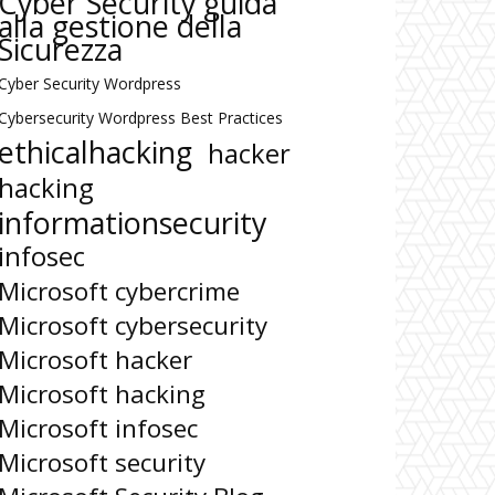
Cyber Security guida
alla gestione della
Sicurezza
Cyber Security Wordpress
Cybersecurity Wordpress Best Practices
ethicalhacking
hacker
hacking
informationsecurity
infosec
Microsoft cybercrime
Microsoft cybersecurity
Microsoft hacker
Microsoft hacking
Microsoft infosec
Microsoft security