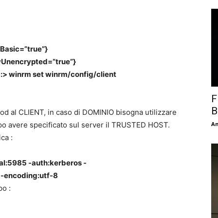
Basic=”true”}
owUnencrypted=”true”}
:> winrm set winrm/config/client
F
B
d al CLIENT, in caso di DOMINIO bisogna utilizzare
o avere specificato sul server il TRUSTED HOST.
An
ca :
cal:5985 -auth:kerberos -
 -encoding:utf-8
po :