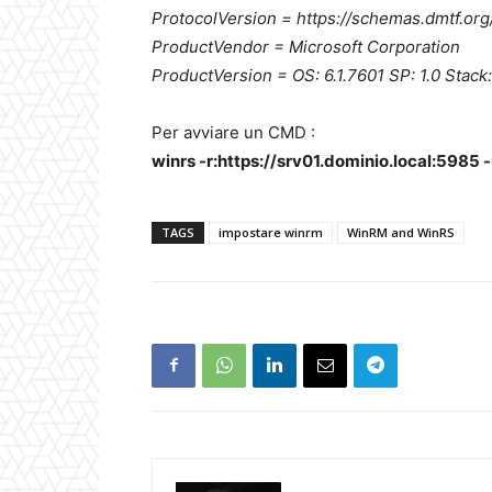
ProtocolVersion = https://schemas.dmtf.
ProductVendor = Microsoft Corporation
ProductVersion = OS: 6.1.7601 SP: 1.0 Stack:
Per avviare un CMD :
winrs -r:https://srv01.dominio.local:598
TAGS
impostare winrm
WinRM and WinRS