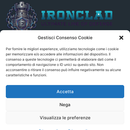
Gestisci Consenso Cookie
Il presente sito non è collegato in alcun modo, direttamente o
indirettamente, alle Fonti delle notizie segnalate né può essere
Per fornire le migliori esperienze, utilizziamo tecnologie come i cookie
ritenuto responsabile ad alcun titolo dei loro contenuti. Si precisa
per memorizzare e/o accedere alle informazioni del dispositivo. Il
consenso a queste tecnologie ci permetterà di elaborare dati come il
altresì che le notizie segnalate dall’aggregatore NON sono da
comportamento di navigazione o ID unici su questo sito. Non
intendersi in alcun modo di proprietà del sito GenSys.it, ad
acconsentire o ritirare il consenso può influire negativamente su alcune
eccezione degli articoli e dei documenti pubblicati nel blog.
caratteristiche e funzioni.
Contact us:
andrea.c@serverbay.it
Accetta
Nega
Visualizza le preferenze
© Copyright 2022 - Serverbay.it - Eteon.it