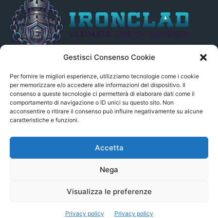
Gestisci Consenso Cookie
Il presente sito non è collegato in alcun modo, direttamente o
indirettamente, alle Fonti delle notizie segnalate né può essere
Per fornire le migliori esperienze, utilizziamo tecnologie come i cookie
ritenuto responsabile ad alcun titolo dei loro contenuti. Si precisa
per memorizzare e/o accedere alle informazioni del dispositivo. Il
consenso a queste tecnologie ci permetterà di elaborare dati come il
altresì che le notizie segnalate dall’aggregatore NON sono da
comportamento di navigazione o ID unici su questo sito. Non
intendersi in alcun modo di proprietà del sito GenSys.it, ad
acconsentire o ritirare il consenso può influire negativamente su alcune
eccezione degli articoli e dei documenti pubblicati nel blog.
caratteristiche e funzioni.
Contact us:
andrea.c@serverbay.it
Accetta
Nega
Visualizza le preferenze
© Copyright 2022 - Serverbay.it - Eteon.it
Privacy policy
Privacy policy
Aggregatore News
Privacy policy
Contatti