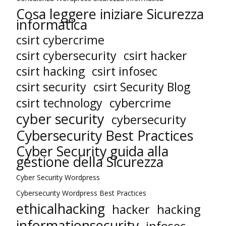
Cosa leggere iniziare Sicurezza
informatica
csirt cybercrime
csirt cybersecurity
csirt hacker
csirt hacking
csirt infosec
csirt security
csirt Security Blog
cybercrime
csirt technology
cyber security
cybersecurity
Cybersecurity Best Practices
Cyber Security guida alla
gestione della Sicurezza
Cyber Security Wordpress
Cybersecurity Wordpress Best Practices
ethicalhacking
hacker
hacking
informationsecurity