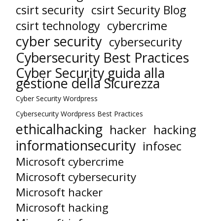
csirt security
csirt Security Blog
cybercrime
csirt technology
cyber security
cybersecurity
Cybersecurity Best Practices
Cyber Security guida alla
gestione della Sicurezza
Cyber Security Wordpress
Cybersecurity Wordpress Best Practices
ethicalhacking
hacker
hacking
informationsecurity
infosec
Microsoft cybercrime
Microsoft cybersecurity
Microsoft hacker
Microsoft hacking