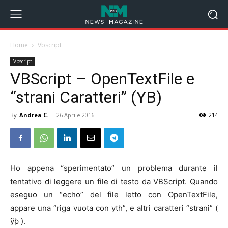
Home
Vbscript
Vbscript
VBScript – OpenTextFile e
“strani Caratteri” (YB)
By
Andrea C.
-
26 Aprile 2016
214
Ho appena “sperimentato” un problema durante il
tentativo di leggere un file di testo da VBScript.
Quando
eseguo un “echo” del file letto con OpenTextFile,
appare una “riga vuota con yth”, e altri caratteri “strani” (
ÿþ ).