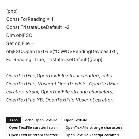
[php]
Const ForReading = 1
Const TristateUseDefault=-2
Dim objFSO
Set objFile =
objFSO.OpenTextFile("C:\WDSPendingDevices.txt",
ForReading, True, TristateUseDefault)[/php]
OpenTextFile,OpenTextFile strani caratteri, echo
OpenTextFile, Vbscript OpenTextFile, OpenTextFile
caratteri strani, OpenTextFile strange characters,
OpenTextFile YB, OpenTextFile Vbscript caratteri
TAGS
echo OpenTextFile
OpenTextFile
OpenTextFile caratteri strani
OpenTextFile strange characters
OpenTextFile strani caratteri
OpenTextFile Vbscript caratteri